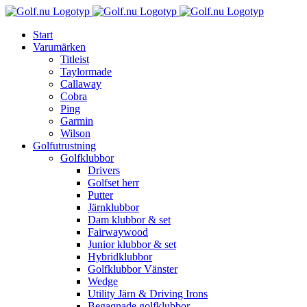
Fortsätt
till
Start
innehållet
Varumärken
Titleist
Taylormade
Callaway
Cobra
Ping
Garmin
Wilson
Golfutrustning
Golfklubbor
Drivers
Golfset herr
Putter
Järnklubbor
Dam klubbor & set
Fairwaywood
Junior klubbor & set
Hybridklubbor
Golfklubbor Vänster
Wedge
Utility Järn & Driving Irons
Begagnade golfklubbor