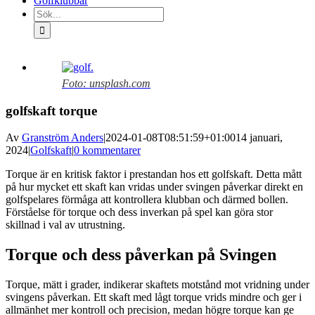
Golfklubbar
Sök
efter:
Visa
större
Foto: unsplash.com
bild
golfskaft torque
Av
Granström Anders
|
2024-01-08T08:51:59+01:00
14 januari,
2024
|
Golfskaft
|
0 kommentarer
Torque är en kritisk faktor i prestandan hos ett golfskaft. Detta mått
på hur mycket ett skaft kan vridas under svingen påverkar direkt en
golfspelares förmåga att kontrollera klubban och därmed bollen.
Förståelse för torque och dess inverkan på spel kan göra stor
skillnad i val av utrustning.
Torque och dess påverkan på Svingen
Torque, mätt i grader, indikerar skaftets motstånd mot vridning under
svingens påverkan. Ett skaft med lågt torque vrids mindre och ger i
allmänhet mer kontroll och precision, medan högre torque kan ge