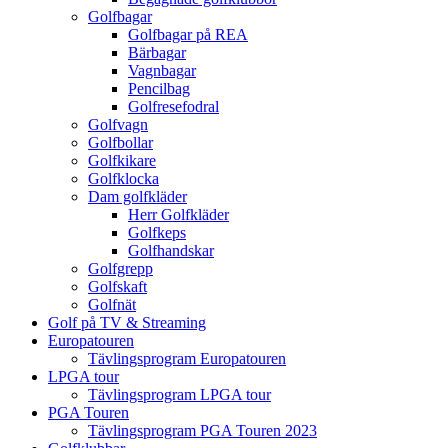
Golfbagar
Golfbagar på REA
Bärbagar
Vagnbagar
Pencilbag
Golfresefodral
Golfvagn
Golfbollar
Golfkikare
Golfklocka
Dam golfkläder
Herr Golfkläder
Golfkeps
Golfhandskar
Golfgrepp
Golfskaft
Golfnät
Golf på TV & Streaming
Europatouren
Tävlingsprogram Europatouren
LPGA tour
Tävlingsprogram LPGA tour
PGA Touren
Tävlingsprogram PGA Touren 2023