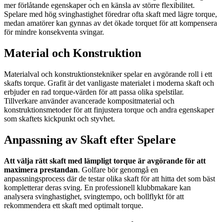
mer förlåtande egenskaper och en känsla av större flexibilitet.
Spelare med hög svinghastighet föredrar ofta skaft med lägre torque,
medan amatörer kan gynnas av det ökade torquet för att kompensera
för mindre konsekventa svingar.
Material och Konstruktion
Materialval och konstruktionstekniker spelar en avgörande roll i ett
skafts torque. Grafit är det vanligaste materialet i moderna skaft och
erbjuder en rad torque-värden för att passa olika spelstilar.
Tillverkare använder avancerade kompositmaterial och
konstruktionsmetoder för att finjustera torque och andra egenskaper
som skaftets kickpunkt och styvhet.
Anpassning av Skaft efter Spelare
Att välja rätt skaft med lämpligt torque är avgörande för att
maximera prestandan
. Golfare bör genomgå en
anpassningsprocess där de testar olika skaft för att hitta det som bäst
kompletterar deras sving. En professionell klubbmakare kan
analysera svinghastighet, svingtempo, och bollflykt för att
rekommendera ett skaft med optimalt torque.