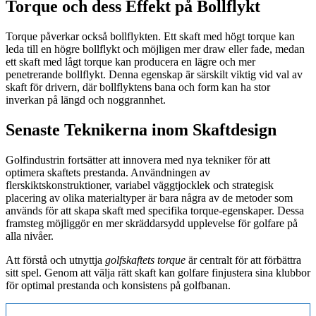
Torque och dess Effekt på Bollflykt
Torque påverkar också bollflykten. Ett skaft med högt torque kan
leda till en högre bollflykt och möjligen mer draw eller fade, medan
ett skaft med lågt torque kan producera en lägre och mer
penetrerande bollflykt. Denna egenskap är särskilt viktig vid val av
skaft för drivern, där bollflyktens bana och form kan ha stor
inverkan på längd och noggrannhet.
Senaste Teknikerna inom Skaftdesign
Golfindustrin fortsätter att innovera med nya tekniker för att
optimera skaftets prestanda. Användningen av
flerskiktskonstruktioner, variabel väggtjocklek och strategisk
placering av olika materialtyper är bara några av de metoder som
används för att skapa skaft med specifika torque-egenskaper. Dessa
framsteg möjliggör en mer skräddarsydd upplevelse för golfare på
alla nivåer.
Att förstå och utnyttja
golfskaftets torque
är centralt för att förbättra
sitt spel. Genom att välja rätt skaft kan golfare finjustera sina klubbor
för optimal prestanda och konsistens på golfbanan.