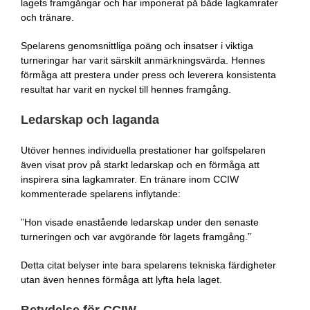
lagets framgångar och har imponerat på både lagkamrater
och tränare.
Spelarens genomsnittliga poäng och insatser i viktiga
turneringar har varit särskilt anmärkningsvärda. Hennes
förmåga att prestera under press och leverera konsistenta
resultat har varit en nyckel till hennes framgång.
Ledarskap och laganda
Utöver hennes individuella prestationer har golfspelaren
även visat prov på starkt ledarskap och en förmåga att
inspirera sina lagkamrater. En tränare inom CCIW
kommenterade spelarens inflytande:
”Hon visade enastående ledarskap under den senaste
turneringen och var avgörande för lagets framgång.”
Detta citat belyser inte bara spelarens tekniska färdigheter
utan även hennes förmåga att lyfta hela laget.
Betydelse för CCIW