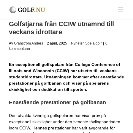
Fortsätt
till
innehållet
Golfstjärna från CCIW utnämnd till
veckans idrottare
Av
Granström Anders
|
2 april, 2025
|
Nyheter
,
Spela golf
|
0
kommentarer
En exceptionell golfspelare från College Conference of
Illinois and Wisconsin (CCIW) har utsetts till veckans
studentidrottare. Utnämningen kommer efter enastående
prestationer på golfbanan och visar på spelarens
skicklighet och dedikation till sporten.
Enastående prestationer på golfbanan
Den utvalda kvinnliga golfspelaren har visat prov på
exceptionell skicklighet under den senaste tävlingsperioden
inom CCIW. Hennes prestationer har varit avgörande för