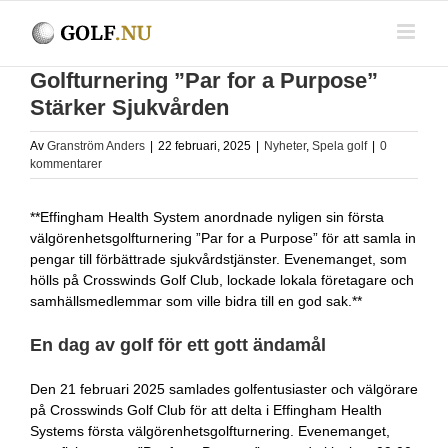
Fortsätt
till
innehållet
Golfturnering ”Par for a Purpose”
Stärker Sjukvården
Av
Granström Anders
|
22 februari, 2025
|
Nyheter
,
Spela golf
|
0
kommentarer
**Effingham Health System anordnade nyligen sin första
välgörenhetsgolfturnering ”Par for a Purpose” för att samla in
pengar till förbättrade sjukvårdstjänster. Evenemanget, som
hölls på Crosswinds Golf Club, lockade lokala företagare och
samhällsmedlemmar som ville bidra till en god sak.**
En dag av golf för ett gott ändamål
Den 21 februari 2025 samlades golfentusiaster och välgörare
på Crosswinds Golf Club för att delta i Effingham Health
Systems första välgörenhetsgolfturnering. Evenemanget,