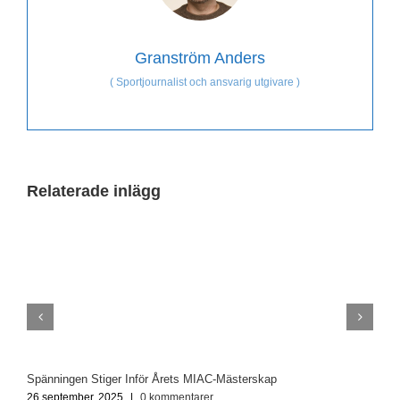
Granström Anders
(
Sportjournalist och ansvarig utgivare
)
Relaterade inlägg
Spänningen Stiger Inför Årets MIAC-Mästerskap
O
26 september, 2025
|
0 kommentarer
2