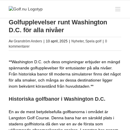
Fortsätt
till
innehållet
Golfupplevelser runt Washington
D.C. för alla nivåer
Av
Granström Anders
|
10 april, 2025
|
Nyheter
,
Spela golf
|
0
kommentarer
**Washington D.C. och dess omgivningar erbjuder en mängd
spännande golfupplevelser för entusiaster på alla nivåer.
Från historiska banor till moderna simulatorer finns det något
för alla smaker, och många av dessa destinationer ligger
inom bekvämt köravstånd från huvudstaden.**
Historiska golfbanor i Washington D.C.
En av de mest betydelsefulla golfbanorna i området är
Langston Golf Course. Denna bana har en särskild plats i
stadens golfhistoria då den var en av de första som
välkomnade afroamerikanska spelare. Langston har genom