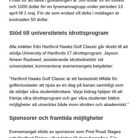
Priset för att delta i golftävlingen är 300 dollar för en individ
och 1000 dollar för en fyramannagrupp under perioden 13
april till 1 maj. För de som endast vill delta i middagen är
kostnaden 50 dollar.
Stöd till universitetets idrottsprogram
Alla intäkter från Hartford Hawks Golf Classic går direkt till att
stödja University of Hartfords 17 idrottsprogram. Jayson
Ameer Rasheed, assisterande idrottsdirektör vid
universitetet, kommenterar evenemangets betydelse:
”Hartford Hawks Golf Classic är ett fantastiskt tillfälle för
golfentusiaster att njuta av en dag på banan samtidigt som
de stödjer våra studentidrottare. Varje bidrag hjälper till att
främja våra idrottsprogram och ger våra studenter bättre
möjligheter att utvecklas både inom idrotten och akademiskt.”
Sponsorer och framtida möjligheter
Evenemanget stöds av sponsorer som Post Road Stages
och Hartford Dining, vilket bidrar till dess framgång. För