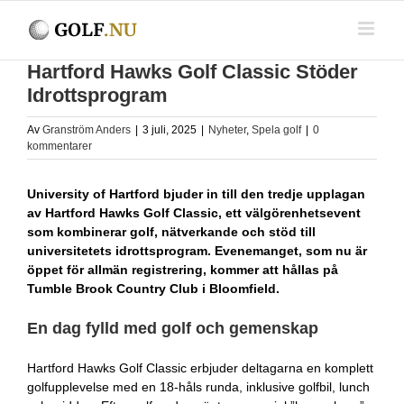
Fortsätt
till
innehållet
Hartford Hawks Golf Classic Stöder
Idrottsprogram
Av
Granström Anders
|
3 juli, 2025
|
Nyheter
,
Spela golf
|
0
kommentarer
University of Hartford bjuder in till den tredje upplagan
av Hartford Hawks Golf Classic, ett välgörenhetsevent
som kombinerar golf, nätverkande och stöd till
universitetets idrottsprogram. Evenemanget, som nu är
öppet för allmän registrering, kommer att hållas på
Tumble Brook Country Club i Bloomfield.
En dag fylld med golf och gemenskap
Hartford Hawks Golf Classic erbjuder deltagarna en komplett
golfupplevelse med en 18-håls runda, inklusive golfbil, lunch