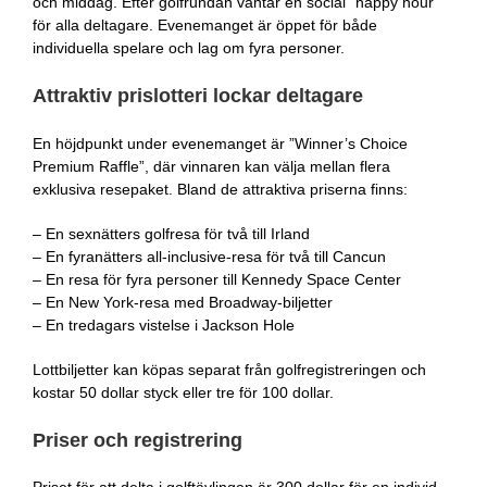
och middag. Efter golfrundan väntar en social ”happy hour”
för alla deltagare. Evenemanget är öppet för både
individuella spelare och lag om fyra personer.
Attraktiv prislotteri lockar deltagare
En höjdpunkt under evenemanget är ”Winner’s Choice
Premium Raffle”, där vinnaren kan välja mellan flera
exklusiva resepaket. Bland de attraktiva priserna finns:
– En sexnätters golfresa för två till Irland
– En fyranätters all-inclusive-resa för två till Cancun
– En resa för fyra personer till Kennedy Space Center
– En New York-resa med Broadway-biljetter
– En tredagars vistelse i Jackson Hole
Lottbiljetter kan köpas separat från golfregistreringen och
kostar 50 dollar styck eller tre för 100 dollar.
Priser och registrering