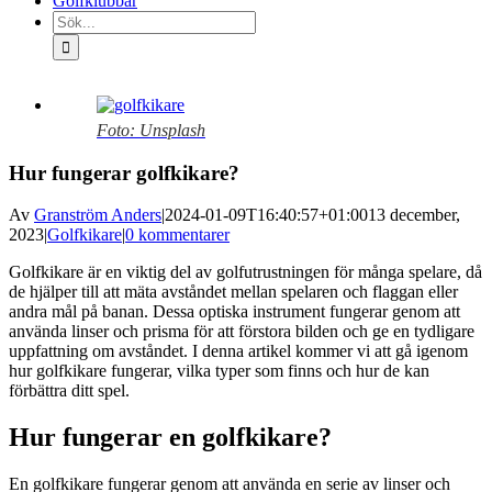
Golfklubbar
Sök
efter:
Visa
större
Foto: Unsplash
bild
Hur fungerar golfkikare?
Av
Granström Anders
|
2024-01-09T16:40:57+01:00
13 december,
2023
|
Golfkikare
|
0 kommentarer
Golfkikare är en viktig del av golfutrustningen för många spelare, då
de hjälper till att mäta avståndet mellan spelaren och flaggan eller
andra mål på banan. Dessa optiska instrument fungerar genom att
använda linser och prisma för att förstora bilden och ge en tydligare
uppfattning om avståndet. I denna artikel kommer vi att gå igenom
hur golfkikare fungerar, vilka typer som finns och hur de kan
förbättra ditt spel.
Hur fungerar en golfkikare?
En golfkikare fungerar genom att använda en serie av linser och