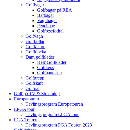
Golfbagar
Golfbagar på REA
Bärbagar
Vagnbagar
Pencilbag
Golfresefodral
Golfvagn
Golfbollar
Golfkikare
Golfklocka
Dam golfkläder
Herr Golfkläder
Golfkeps
Golfhandskar
Golfgrepp
Golfskaft
Golfnät
Golf på TV & Streaming
Europatouren
Tävlingsprogram Europatouren
LPGA tour
Tävlingsprogram LPGA tour
PGA Touren
Tävlingsprogram PGA Touren 2023