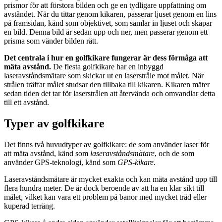
prismor för att förstora bilden och ge en tydligare uppfattning om
avståndet. När du tittar genom kikaren, passerar ljuset genom en lins
på framsidan, känd som objektivet, som samlar in ljuset och skapar
en bild. Denna bild är sedan upp och ner, men passerar genom ett
prisma som vänder bilden rätt.
Det centrala i hur en golfkikare fungerar är dess förmåga att
mäta avstånd.
De flesta golfkikare har en inbyggd
laseravståndsmätare som skickar ut en laserstråle mot målet. När
strålen träffar målet studsar den tillbaka till kikaren. Kikaren mäter
sedan tiden det tar för laserstrålen att återvända och omvandlar detta
till ett avstånd.
Typer av golfkikare
Det finns två huvudtyper av golfkikare: de som använder laser för
att mäta avstånd, känd som
laseravståndsmätare
, och de som
använder GPS-teknologi, känd som
GPS-kikare
.
Laseravståndsmätare är mycket exakta och kan mäta avstånd upp till
flera hundra meter. De är dock beroende av att ha en klar sikt till
målet, vilket kan vara ett problem på banor med mycket träd eller
kuperad terräng.