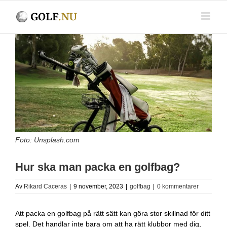
Fortsätt
till
innehållet
Visa
större
bild
Foto: Unsplash.com
Hur ska man packa en golfbag?
Av
Rikard Caceras
|
9 november, 2023
|
golfbag
|
0 kommentarer
Att packa en golfbag på rätt sätt kan göra stor skillnad för ditt
spel. Det handlar inte bara om att ha rätt klubbor med dig,