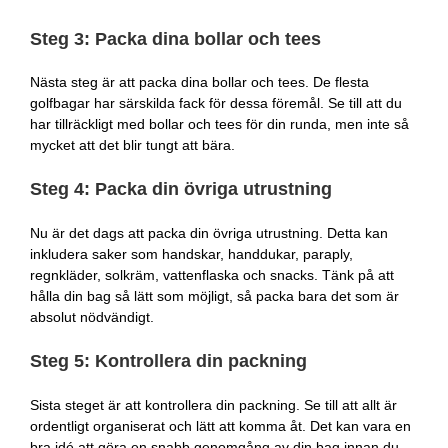
Steg 3: Packa dina bollar och tees
Nästa steg är att packa dina bollar och tees. De flesta
golfbagar har särskilda fack för dessa föremål. Se till att du
har tillräckligt med bollar och tees för din runda, men inte så
mycket att det blir tungt att bära.
Steg 4: Packa din övriga utrustning
Nu är det dags att packa din övriga utrustning. Detta kan
inkludera saker som handskar, handdukar, paraply,
regnkläder, solkräm, vattenflaska och snacks. Tänk på att
hålla din bag så lätt som möjligt, så packa bara det som är
absolut nödvändigt.
Steg 5: Kontrollera din packning
Sista steget är att kontrollera din packning. Se till att allt är
ordentligt organiserat och lätt att komma åt. Det kan vara en
bra idé att göra en snabb genomgång av din bag innan du