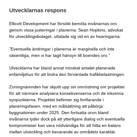
Utvecklarnas respons
Ellicott Development har försökt bemöta invånarnas oro
genom vissa justeringar i planerna. Sean Hopkins, advokat
för utvecklingsbolaget, uttalade sig vid en av hearingarna:
”Eventuella ändringar i planerna är marginella och inte
väsentliga, men vi har tagit hänsyn till boendes oro.”
Utvecklarna har bland annat minskat antalet planerade
enfamiljshus för att lindra den förväntade trafikbelastningen.
Zoningnämnden har skjutit upp sin omröstning om projektet
för att närmare analysera konsekvenserna och de inkomna
synpunkterna. Projektet befinner sig fortfarande i
planeringsfasen, med en målsättning att påbörja
byggnationen under 2025. Den fortsatta oron bland
invånarna tyder dock på att ytterligare dialog och eventuella
kompromisser kan vara nödvändiga för att hitta en balans
mellan utveckling och bevarande av områdets karaktär.