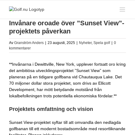
Fortsätt
till
innehållet
Invånare oroade över ”Sunset View”-
projektets påverkan
Av
Granström Anders
|
23 augusti, 2025
|
Nyheter
,
Spela golf
|
0
kommentarer
**Invånarna i Dewittville, New York, upplever fortsatt oro kring
det ambitiösa utvecklingsprojektet ”Sunset View” som
planeras på en tidigare golfbana vid Chautauqua Lake. Det
70 miljoner dollar stora projektet, som drivs av Ellicott
Development, har mött betydande motstånd från
lokalbefolkningen trots potentiella ekonomiska fördelar.**
Projektets omfattning och vision
Sunset View-projektet syftar till att omvandla den nedlagda
golfbanan till ett modernt bostadsområde med resortliknande
faciliteter. Planen inkluderar: