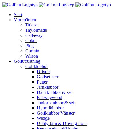
Fortsätt
till
Start
innehållet
Varumärken
Titleist
Taylormade
Callaway
Cobra
Ping
Garmin
Wilson
Golfutrustning
Golfklubbor
Drivers
Golfset herr
Putter
Järnklubbor
Dam klubbor & set
Fairwaywood
Junior klubbor & set
Hybridklubbor
Golfklubbor Vänster
Wedge
Utility Järn & Driving Irons
Begagnade golfklubbor