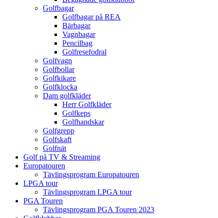
Golfbagar
Golfbagar på REA
Bärbagar
Vagnbagar
Pencilbag
Golfresefodral
Golfvagn
Golfbollar
Golfkikare
Golfklocka
Dam golfkläder
Herr Golfkläder
Golfkeps
Golfhandskar
Golfgrepp
Golfskaft
Golfnät
Golf på TV & Streaming
Europatouren
Tävlingsprogram Europatouren
LPGA tour
Tävlingsprogram LPGA tour
PGA Touren
Tävlingsprogram PGA Touren 2023