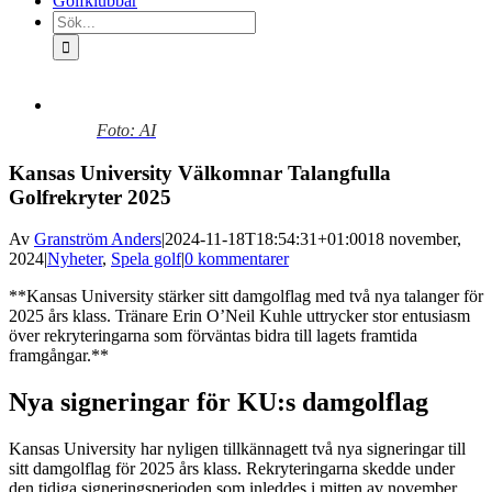
Golfklubbar
Sök
efter:
Visa
större
Foto: AI
bild
Kansas University Välkomnar Talangfulla
Golfrekryter 2025
Av
Granström Anders
|
2024-11-18T18:54:31+01:00
18 november,
2024
|
Nyheter
,
Spela golf
|
0 kommentarer
**Kansas University stärker sitt damgolflag med två nya talanger för
2025 års klass. Tränare Erin O’Neil Kuhle uttrycker stor entusiasm
över rekryteringarna som förväntas bidra till lagets framtida
framgångar.**
Nya signeringar för KU:s damgolflag
Kansas University har nyligen tillkännagett två nya signeringar till
sitt damgolflag för 2025 års klass. Rekryteringarna skedde under
den tidiga signeringsperioden som inleddes i mitten av november.