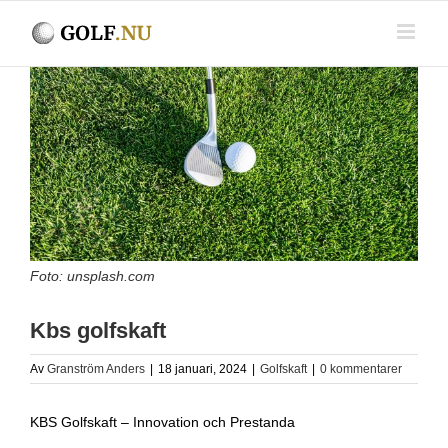
Fortsätt
till
innehållet
Visa
större
bild
Foto: unsplash.com
Kbs golfskaft
Av
Granström Anders
|
18 januari, 2024
|
Golfskaft
|
0 kommentarer
KBS Golfskaft – Innovation och Prestanda