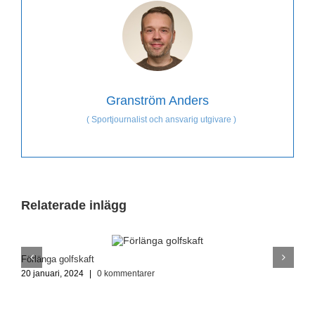
Granström Anders
(
Sportjournalist och ansvarig utgivare
)
Relaterade inlägg
Förlänga golfskaft
G
20 januari, 2024
|
0 kommentarer
1