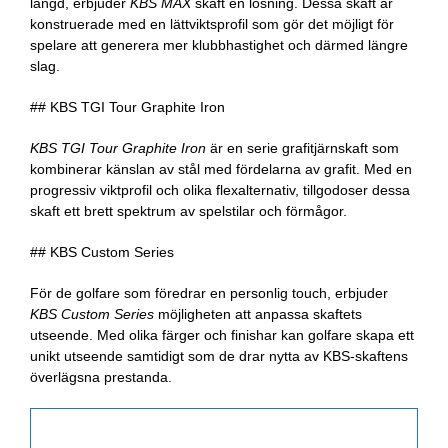
längd, erbjuder
KBS MAX
skaft en lösning. Dessa skaft är
konstruerade med en lättviktsprofil som gör det möjligt för
spelare att generera mer klubbhastighet och därmed längre
slag.
## KBS TGI Tour Graphite Iron
KBS TGI Tour Graphite Iron
är en serie grafitjärnskaft som
kombinerar känslan av stål med fördelarna av grafit. Med en
progressiv viktprofil och olika flexalternativ, tillgodoser dessa
skaft ett brett spektrum av spelstilar och förmågor.
## KBS Custom Series
För de golfare som föredrar en personlig touch, erbjuder
KBS Custom Series
möjligheten att anpassa skaftets
utseende. Med olika färger och finishar kan golfare skapa ett
unikt utseende samtidigt som de drar nytta av KBS-skaftens
överlägsna prestanda.