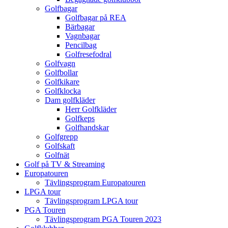
Golfbagar
Golfbagar på REA
Bärbagar
Vagnbagar
Pencilbag
Golfresefodral
Golfvagn
Golfbollar
Golfkikare
Golfklocka
Dam golfkläder
Herr Golfkläder
Golfkeps
Golfhandskar
Golfgrepp
Golfskaft
Golfnät
Golf på TV & Streaming
Europatouren
Tävlingsprogram Europatouren
LPGA tour
Tävlingsprogram LPGA tour
PGA Touren
Tävlingsprogram PGA Touren 2023