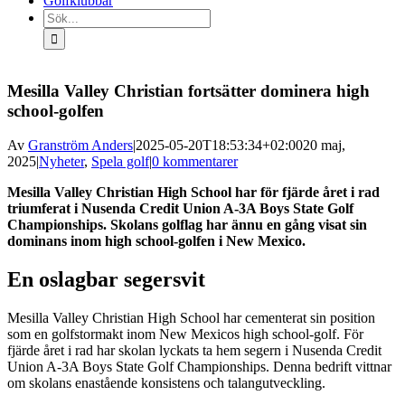
Golfklubbar
Sök
efter:
Mesilla Valley Christian fortsätter dominera high
school-golfen
Av
Granström Anders
|
2025-05-20T18:53:34+02:00
20 maj,
2025
|
Nyheter
,
Spela golf
|
0 kommentarer
Mesilla Valley Christian High School har för fjärde året i rad
triumferat i Nusenda Credit Union A-3A Boys State Golf
Championships. Skolans golflag har ännu en gång visat sin
dominans inom high school-golfen i New Mexico.
En oslagbar segersvit
Mesilla Valley Christian High School har cementerat sin position
som en golfstormakt inom New Mexicos high school-golf. För
fjärde året i rad har skolan lyckats ta hem segern i Nusenda Credit
Union A-3A Boys State Golf Championships. Denna bedrift vittnar
om skolans enastående konsistens och talangutveckling.