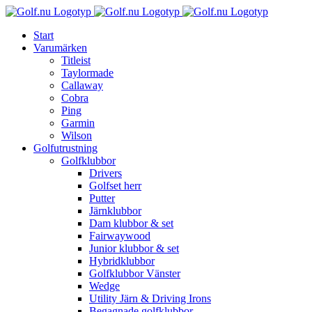
Fortsätt
till
Start
innehållet
Varumärken
Titleist
Taylormade
Callaway
Cobra
Ping
Garmin
Wilson
Golfutrustning
Golfklubbor
Drivers
Golfset herr
Putter
Järnklubbor
Dam klubbor & set
Fairwaywood
Junior klubbor & set
Hybridklubbor
Golfklubbor Vänster
Wedge
Utility Järn & Driving Irons
Begagnade golfklubbor