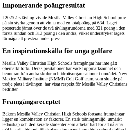
Imponerande poängresultat
I 2025 års tävling visade Mesilla Valley Christian High School prov
på sin styrka genom att vinna med en totalpoäng på 634. Laget
presterade jämnt över de två tävlingsrundorna med 321 poäng i den
första rundan och 313 poäng i den andra, vilket understryker lagets
förmåga att prestera under press.
En inspirationskälla för unga golfare
Mesilla Valley Christian High Schools framgångar har inte gått
obemärkt förbi. Deras prestationer har väckt uppmärksamhet och
beundran från andra skolor och idrottsorganisationer i området. New
Mexico Military Institute (NMMI) Colt Golf team, som slutade på
tredje plats i tävlingen, har visat respekt för Mesilla Valley Christians
bedrifter.
Framgångsreceptet
Bakom Mesilla Valley Christian High Schools fortsatta framgångar
ligger en kombination av faktorer. En stark träningsmiljö, utmärkt
ledarskap och dedikerade studenter som arbetar hårt för att nå sina
mål har alla bidragit till skolans dominans inom high school-golfen i