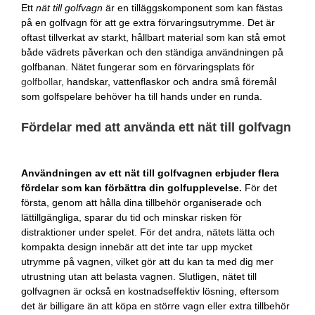
Ett
nät till golfvagn
är en tilläggskomponent som kan fästas
på en golfvagn för att ge extra förvaringsutrymme. Det är
oftast tillverkat av starkt, hållbart material som kan stå emot
både vädrets påverkan och den ständiga användningen på
golfbanan. Nätet fungerar som en förvaringsplats för
golfbollar
, handskar, vattenflaskor och andra små föremål
som golfspelare behöver ha till hands under en runda.
Fördelar med att använda ett nät till golfvagn
Användningen av ett nät till golfvagnen erbjuder flera
fördelar som kan förbättra din golfupplevelse.
För det
första, genom att hålla dina tillbehör organiserade och
lättillgängliga, sparar du tid och minskar risken för
distraktioner under spelet. För det andra, nätets lätta och
kompakta design innebär att det inte tar upp mycket
utrymme på vagnen, vilket gör att du kan ta med dig mer
utrustning utan att belasta vagnen. Slutligen, nätet till
golfvagnen är också en kostnadseffektiv lösning, eftersom
det är billigare än att köpa en större vagn eller extra tillbehör