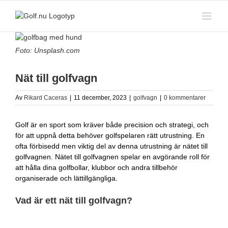
Fortsätt
till
innehållet
Visa
större
Foto: Unsplash.com
bild
Nät till golfvagn
Av
Rikard Caceras
|
11 december, 2023
|
golfvagn
|
0 kommentarer
Golf är en sport som kräver både precision och strategi, och
för att uppnå detta behöver golfspelaren rätt utrustning. En
ofta förbisedd men viktig del av denna utrustning är nätet till
golfvagnen. Nätet till golfvagnen spelar en avgörande roll för
att hålla dina golfbollar, klubbor och andra tillbehör
organiserade och lättillgängliga.
Vad är ett nät till golfvagn?