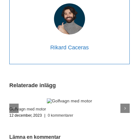
Rikard Caceras
Relaterade inlägg
Golfvagn med motor
K
12 december, 2023
|
0 kommentarer
1
Lämna en kommentar