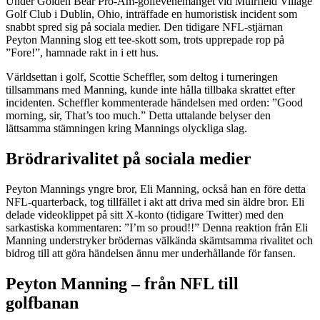
Under Golden Bear Pro-Am-golfevenemanget vid Muirfield Village
Golf Club i Dublin, Ohio, inträffade en humoristisk incident som
snabbt spred sig på sociala medier. Den tidigare NFL-stjärnan
Peyton Manning slog ett tee-skott som, trots upprepade rop på
”Fore!”, hamnade rakt in i ett hus.
Världsettan i golf, Scottie Scheffler, som deltog i turneringen
tillsammans med Manning, kunde inte hålla tillbaka skrattet efter
incidenten. Scheffler kommenterade händelsen med orden: ”Good
morning, sir, That’s too much.” Detta uttalande belyser den
lättsamma stämningen kring Mannings olyckliga slag.
Brödrarivalitet på sociala medier
Peyton Mannings yngre bror, Eli Manning, också han en före detta
NFL-quarterback, tog tillfället i akt att driva med sin äldre bror. Eli
delade videoklippet på sitt X-konto (tidigare Twitter) med den
sarkastiska kommentaren: ”I’m so proud!!” Denna reaktion från Eli
Manning understryker brödernas välkända skämtsamma rivalitet och
bidrog till att göra händelsen ännu mer underhållande för fansen.
Peyton Manning – från NFL till
golfbanan