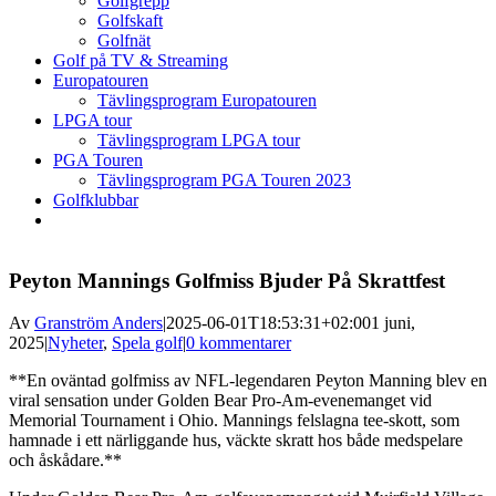
Golfgrepp
Golfskaft
Golfnät
Golf på TV & Streaming
Europatouren
Tävlingsprogram Europatouren
LPGA tour
Tävlingsprogram LPGA tour
PGA Touren
Tävlingsprogram PGA Touren 2023
Golfklubbar
Peyton Mannings Golfmiss Bjuder På Skrattfest
Av
Granström Anders
|
2025-06-01T18:53:31+02:00
1 juni,
2025
|
Nyheter
,
Spela golf
|
0 kommentarer
**En oväntad golfmiss av NFL-legendaren Peyton Manning blev en
viral sensation under Golden Bear Pro-Am-evenemanget vid
Memorial Tournament i Ohio. Mannings felslagna tee-skott, som
hamnade i ett närliggande hus, väckte skratt hos både medspelare
och åskådare.**