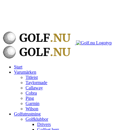
Start
Varumärken
Titleist
Taylormade
Callaway
Cobra
Ping
Garmin
Wilson
Golfutrustning
Golfklubbor
Drivers
Golfset herr