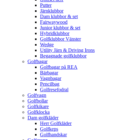
Putter
Järnklubbor
Dam klubbor & set
Fairwaywood
Junior klubbor & set
Hybridklubbor
Golfklubbor Vänster
Wedge
Utility Järn & Driving Irons
Begagnade golfklubbor
Golfbagar
Golfbagar på REA
Bärbagar
Vagnbagar
Pencilbag
Golfresefodral
Golfvagn
Golfbollar
Golfkikare
Golfklocka
Dam golfkläder
Herr Golfkläder
Golfkeps
Golfhandskar