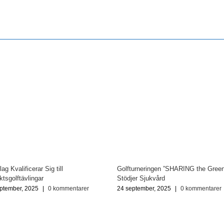
lag Kvalificerar Sig till
Golfturneringen ”SHARING the Green
iktsgolftävlingar
Stödjer Sjukvård
ptember, 2025
|
0 kommentarer
24 september, 2025
|
0 kommentarer