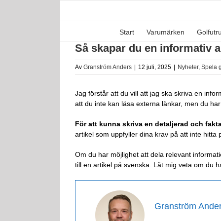
Fortsätt
till
innehållet
Start
Varumärken
Golfutr
Så skapar du en informativ ar
Av
Granström Anders
|
12 juli, 2025
|
Nyheter
,
Spela g
Jag förstår att du vill att jag ska skriva en in
att du inte kan läsa externa länkar, men du har
För att kunna skriva en detaljerad och fak
artikel som uppfyller dina krav på att inte hitta
Om du har möjlighet att dela relevant informat
till en artikel på svenska. Låt mig veta om du h
Granström Ande