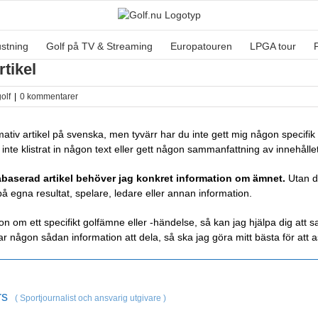
ustning
Golf på TV & Streaming
Europatouren
LPGA tour
tikel
olf
|
0 kommentarer
formativ artikel på svenska, men tyvärr har du inte gett mig någon specif
 inte klistrat in någon text eller gett någon sammanfattning av innehål
tabaserad artikel behöver jag konkret information om ämnet.
Utan de
 på egna resultat, spelare, ledare eller annan information.
ion om ett specifikt golfämne eller -händelse, så kan jag hjälpa dig att
ar någon sådan information att dela, så ska jag göra mitt bästa för att a
rs
(
Sportjournalist och ansvarig utgivare
)