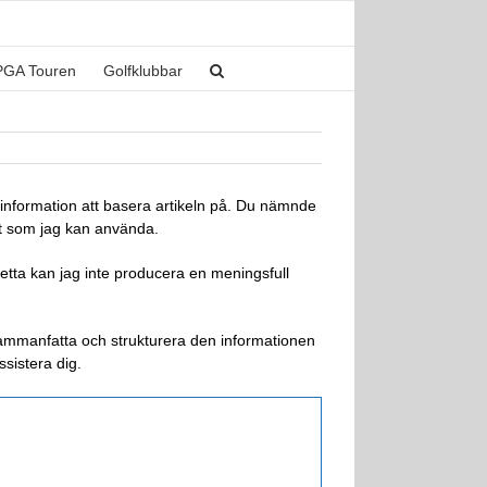
PGA Touren
Golfklubbar
ik information att basera artikeln på. Du nämnde
let som jag kan använda.
tta kan jag inte producera en meningsfull
 sammanfatta och strukturera den informationen
ssistera dig.