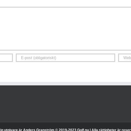
g utgivare är Anders Granström © 2019-2023 Golf.nu | Alla rättigheter är rese