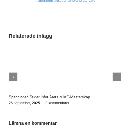
(
Sportjournalist och ansvarig utgivare
)
Relaterade inlägg
Spänningen Stiger Inför Årets MIAC-Mästerskap
O
26 september, 2025
|
0 kommentarer
2
Lämna en kommentar