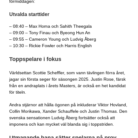
förmiddagen:
Utvalda starttider
– 08:40 – Max Homa och Sahith Theegala
– 09:00 – Tony Finau och Byeong Hun An
– 09:55 – Cameron Young och Ludvig Åberg
– 10:30 – Rickie Fowler och Harris English
Toppspelare i fokus
Världsettan Scottie Scheffler, som vann tävlingen förra året,
jagar sin första seger för säsongen 2025. Justin Rose, färsk
från en andraplats i årets Masters, är också en het kandidat
för titeln.
Andra stjärnor att hålla ögonen på inkluderar Viktor Hovland,
Collin Morikawa, Xander Schauffele och Justin Thomas. Den
svenska sensationen Ludvig Åberg fortsätter också att
imponera och kan mycket väl blanda sig i toppstriden.
Utmanande bana sätter spelarna på prov