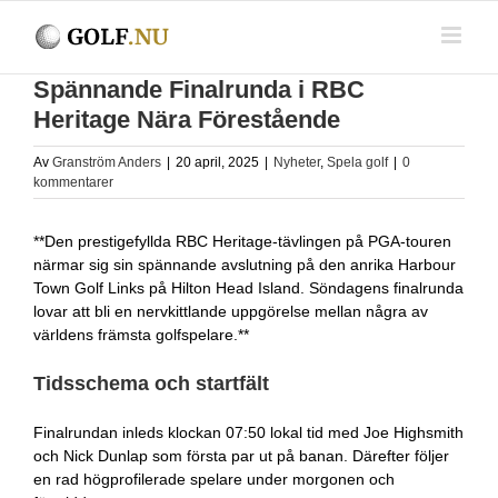
Fortsätt
till
innehållet
Spännande Finalrunda i RBC
Heritage Nära Förestående
Av
Granström Anders
|
20 april, 2025
|
Nyheter
,
Spela golf
|
0
kommentarer
**Den prestigefyllda RBC Heritage-tävlingen på PGA-touren
närmar sig sin spännande avslutning på den anrika Harbour
Town Golf Links på Hilton Head Island. Söndagens finalrunda
lovar att bli en nervkittlande uppgörelse mellan några av
världens främsta golfspelare.**
Tidsschema och startfält
Finalrundan inleds klockan 07:50 lokal tid med Joe Highsmith
och Nick Dunlap som första par ut på banan. Därefter följer
en rad högprofilerade spelare under morgonen och