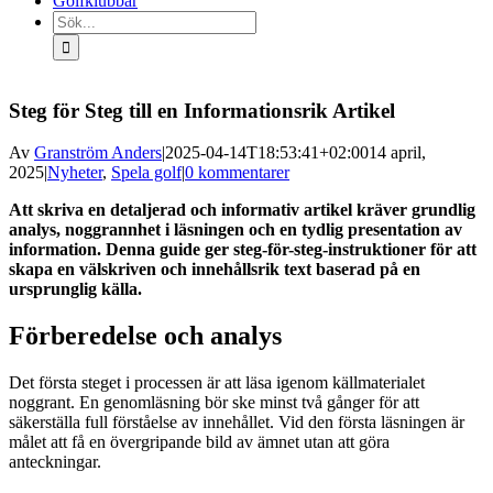
Golfklubbar
Sök
efter:
Steg för Steg till en Informationsrik Artikel
Av
Granström Anders
|
2025-04-14T18:53:41+02:00
14 april,
2025
|
Nyheter
,
Spela golf
|
0 kommentarer
Att skriva en detaljerad och informativ artikel kräver grundlig
analys, noggrannhet i läsningen och en tydlig presentation av
information. Denna guide ger steg-för-steg-instruktioner för att
skapa en välskriven och innehållsrik text baserad på en
ursprunglig källa.
Förberedelse och analys
Det första steget i processen är att läsa igenom källmaterialet
noggrant. En genomläsning bör ske minst två gånger för att
säkerställa full förståelse av innehållet. Vid den första läsningen är
målet att få en övergripande bild av ämnet utan att göra
anteckningar.