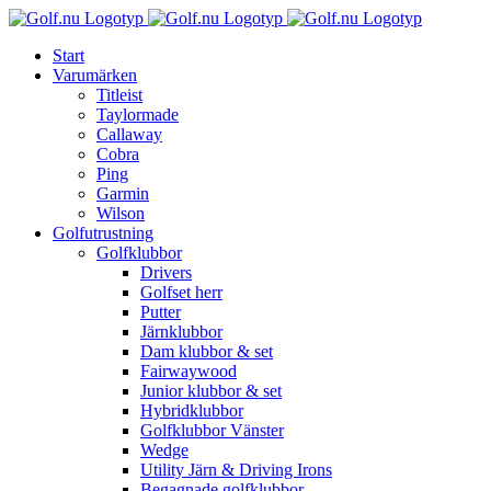
Fortsätt
till
Start
innehållet
Varumärken
Titleist
Taylormade
Callaway
Cobra
Ping
Garmin
Wilson
Golfutrustning
Golfklubbor
Drivers
Golfset herr
Putter
Järnklubbor
Dam klubbor & set
Fairwaywood
Junior klubbor & set
Hybridklubbor
Golfklubbor Vänster
Wedge
Utility Järn & Driving Irons
Begagnade golfklubbor