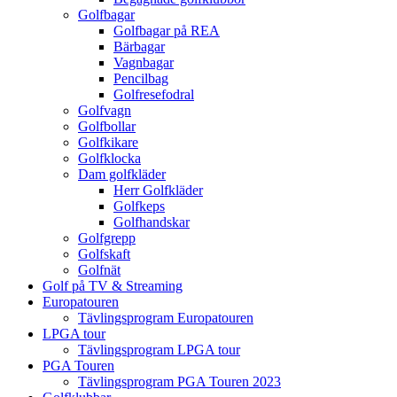
Golfbagar
Golfbagar på REA
Bärbagar
Vagnbagar
Pencilbag
Golfresefodral
Golfvagn
Golfbollar
Golfkikare
Golfklocka
Dam golfkläder
Herr Golfkläder
Golfkeps
Golfhandskar
Golfgrepp
Golfskaft
Golfnät
Golf på TV & Streaming
Europatouren
Tävlingsprogram Europatouren
LPGA tour
Tävlingsprogram LPGA tour
PGA Touren
Tävlingsprogram PGA Touren 2023