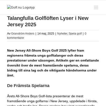
Fortsätt
till
innehållet
Talangfulla Golflöften Lyser i New
Jersey 2025
Av
Granström Anders
|
14 maj, 2025
|
Nyheter
,
Spela golf
|
0
kommentarer
New Jersey All-Shore Boys Golf 2025 lyfter fram
regionens främsta unga golftalanger och deras
prestationer under säsongen. Artikeln ger en omfattande
översikt över de mest framstående spelarna, deras
bidrag till sina lag och de viktigaste händelserna under
året.
De Främsta Spelarna
Årets All-Shore Boys Golf-lista presenterar de mest
framstående unga golfarna i New Jersey, uppdelade i första,
andra och tredje lag. Dessa spelare har visat exceptionella