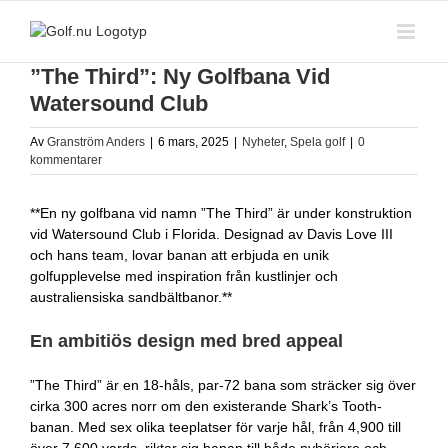
Fortsätt
till
innehållet
”The Third”: Ny Golfbana Vid
Watersound Club
Av
Granström Anders
|
6 mars, 2025
|
Nyheter
,
Spela golf
|
0
kommentarer
**En ny golfbana vid namn ”The Third” är under konstruktion
vid Watersound Club i Florida. Designad av Davis Love III
och hans team, lovar banan att erbjuda en unik
golfupplevelse med inspiration från kustlinjer och
australiensiska sandbältbanor.**
En ambitiös design med bred appeal
”The Third” är en 18-håls, par-72 bana som sträcker sig över
cirka 300 acres norr om den existerande Shark’s Tooth-
banan. Med sex olika teeplatser för varje hål, från 4,900 till
över 7,600 yards, riktar sig banan till både nybörjare och