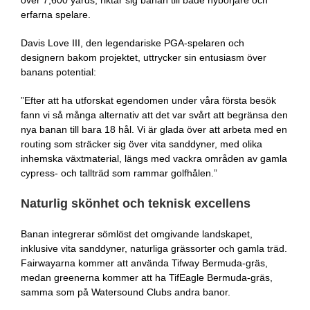
erfarna spelare.
Davis Love III, den legendariske PGA-spelaren och
designern bakom projektet, uttrycker sin entusiasm över
banans potential:
”Efter att ha utforskat egendomen under våra första besök
fann vi så många alternativ att det var svårt att begränsa den
nya banan till bara 18 hål. Vi är glada över att arbeta med en
routing som sträcker sig över vita sanddyner, med olika
inhemska växtmaterial, längs med vackra områden av gamla
cypress- och tallträd som rammar golfhålen.”
Naturlig skönhet och teknisk excellens
Banan integrerar sömlöst det omgivande landskapet,
inklusive vita sanddyner, naturliga grässorter och gamla träd.
Fairwayarna kommer att använda Tifway Bermuda-gräs,
medan greenerna kommer att ha TifEagle Bermuda-gräs,
samma som på Watersound Clubs andra banor.