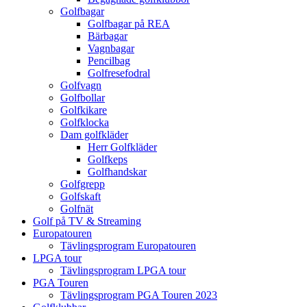
Golfbagar
Golfbagar på REA
Bärbagar
Vagnbagar
Pencilbag
Golfresefodral
Golfvagn
Golfbollar
Golfkikare
Golfklocka
Dam golfkläder
Herr Golfkläder
Golfkeps
Golfhandskar
Golfgrepp
Golfskaft
Golfnät
Golf på TV & Streaming
Europatouren
Tävlingsprogram Europatouren
LPGA tour
Tävlingsprogram LPGA tour
PGA Touren
Tävlingsprogram PGA Touren 2023