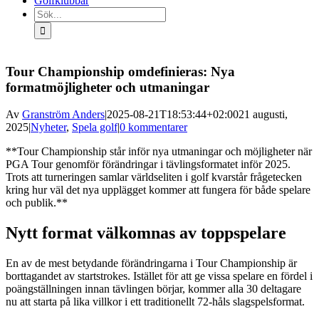
Golfklubbar
Sök
efter:
Tour Championship omdefinieras: Nya
formatmöjligheter och utmaningar
Av
Granström Anders
|
2025-08-21T18:53:44+02:00
21 augusti,
2025
|
Nyheter
,
Spela golf
|
0 kommentarer
**Tour Championship står inför nya utmaningar och möjligheter när
PGA Tour genomför förändringar i tävlingsformatet inför 2025.
Trots att turneringen samlar världseliten i golf kvarstår frågetecken
kring hur väl det nya upplägget kommer att fungera för både spelare
och publik.**
Nytt format välkomnas av toppspelare
En av de mest betydande förändringarna i Tour Championship är
borttagandet av startstrokes. Istället för att ge vissa spelare en fördel i
poängställningen innan tävlingen börjar, kommer alla 30 deltagare
nu att starta på lika villkor i ett traditionellt 72-håls slagspelsformat.