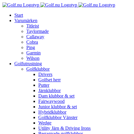
Fortsätt
till
Start
innehållet
Varumärken
Titleist
Taylormade
Callaway
Cobra
Ping
Garmin
Wilson
Golfutrustning
Golfklubbor
Drivers
Golfset herr
Putter
Järnklubbor
Dam klubbor & set
Fairwaywood
Junior klubbor & set
Hybridklubbor
Golfklubbor Vänster
Wedge
Utility Järn & Driving Irons
Begagnade golfklubbor