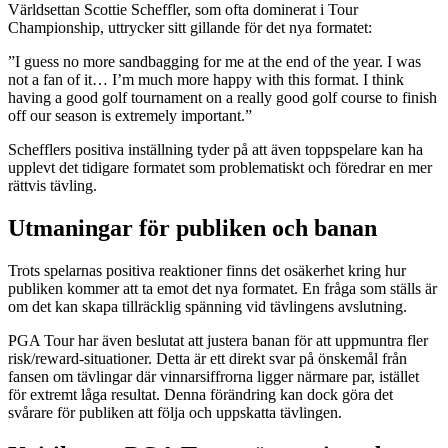
Världsettan Scottie Scheffler, som ofta dominerat i Tour
Championship, uttrycker sitt gillande för det nya formatet:
”I guess no more sandbagging for me at the end of the year. I was
not a fan of it… I’m much more happy with this format. I think
having a good golf tournament on a really good golf course to finish
off our season is extremely important.”
Schefflers positiva inställning tyder på att även toppspelare kan ha
upplevt det tidigare formatet som problematiskt och föredrar en mer
rättvis tävling.
Utmaningar för publiken och banan
Trots spelarnas positiva reaktioner finns det osäkerhet kring hur
publiken kommer att ta emot det nya formatet. En fråga som ställs är
om det kan skapa tillräcklig spänning vid tävlingens avslutning.
PGA Tour har även beslutat att justera banan för att uppmuntra fler
risk/reward-situationer. Detta är ett direkt svar på önskemål från
fansen om tävlingar där vinnarsiffrorna ligger närmare par, istället
för extremt låga resultat. Denna förändring kan dock göra det
svårare för publiken att följa och uppskatta tävlingen.