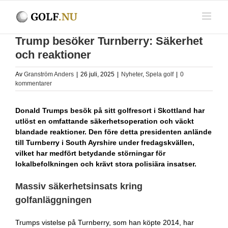
Fortsätt
till
innehållet
Trump besöker Turnberry: Säkerhet
och reaktioner
Av
Granström Anders
|
26 juli, 2025
|
Nyheter
,
Spela golf
|
0
kommentarer
Donald Trumps besök på sitt golfresort i Skottland har
utlöst en omfattande säkerhetsoperation och väckt
blandade reaktioner. Den före detta presidenten anlände
till Turnberry i South Ayrshire under fredagskvällen,
vilket har medfört betydande störningar för
lokalbefolkningen och krävt stora polisiära insatser.
Massiv säkerhetsinsats kring
golfanläggningen
Trumps vistelse på Turnberry, som han köpte 2014, har