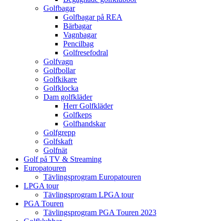
Golfbagar
Golfbagar på REA
Bärbagar
Vagnbagar
Pencilbag
Golfresefodral
Golfvagn
Golfbollar
Golfkikare
Golfklocka
Dam golfkläder
Herr Golfkläder
Golfkeps
Golfhandskar
Golfgrepp
Golfskaft
Golfnät
Golf på TV & Streaming
Europatouren
Tävlingsprogram Europatouren
LPGA tour
Tävlingsprogram LPGA tour
PGA Touren
Tävlingsprogram PGA Touren 2023