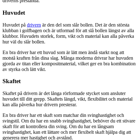
driverns prestanda.
Huvudet
Huvudet på
drivern
är den del som slår bollen. Det är den största
klubban i golfbagen och är utformad för att slå bollen längst av alla
klubbor. Huvudets storlek, form, vikt och material kan alla påverka
hur väl du slår bollen.
En bra driver har ett huvud som är lätt men ändå starkt nog att
motstå kraften från dina slag. Många moderna drivrar har huvuden
gjorda av titan eller kompositmaterial, vilket ger en bra kombination
av styrka och lätt vikt.
Skaftet
Skaftet på drivern är det långa rörformade stycket som ansluter
huvudet till ditt grepp. Skaftets längd, vikt, flexibilitet och material
kan alla påverka hur drivern presterar.
En bra driver har ett skaft som matchar din svinghastighet och
svingstil. Om du har en snabb svinghastighet, behöver du ett stivare
skaft för att kontrollera din sving. Om du har en långsam
svinghastighet, kan ett lättare och mer flexibelt skaft hjälpa dig att
generera mer hastighet och avstånd.