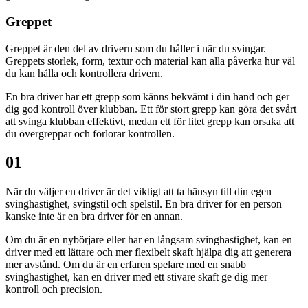
Greppet
Greppet är den del av drivern som du håller i när du svingar.
Greppets storlek, form, textur och material kan alla påverka hur väl
du kan hålla och kontrollera drivern.
En bra driver har ett grepp som känns bekvämt i din hand och ger
dig god kontroll över klubban. Ett för stort grepp kan göra det svårt
att svinga klubban effektivt, medan ett för litet grepp kan orsaka att
du övergreppar och förlorar kontrollen.
01
När du väljer en driver är det viktigt att ta hänsyn till din egen
svinghastighet, svingstil och spelstil. En bra driver för en person
kanske inte är en bra driver för en annan.
Om du är en nybörjare eller har en långsam svinghastighet, kan en
driver med ett lättare och mer flexibelt skaft hjälpa dig att generera
mer avstånd. Om du är en erfaren spelare med en snabb
svinghastighet, kan en driver med ett stivare skaft ge dig mer
kontroll och precision.