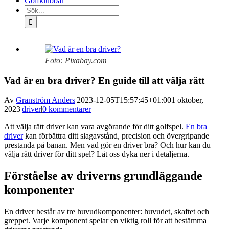
Golfklubbar
Sök
efter:
Visa
större
Foto: Pixabay.com
bild
Vad är en bra driver? En guide till att välja rätt
Av
Granström Anders
|
2023-12-05T15:57:45+01:00
1 oktober,
2023
|
driver
|
0 kommentarer
Att välja rätt driver kan vara avgörande för ditt golfspel.
En bra
driver
kan förbättra ditt slagavstånd, precision och övergripande
prestanda på banan. Men vad gör en driver bra? Och hur kan du
välja rätt driver för ditt spel? Låt oss dyka ner i detaljerna.
Förståelse av driverns grundläggande
komponenter
En driver består av tre huvudkomponenter: huvudet, skaftet och
greppet. Varje komponent spelar en viktig roll för att bestämma