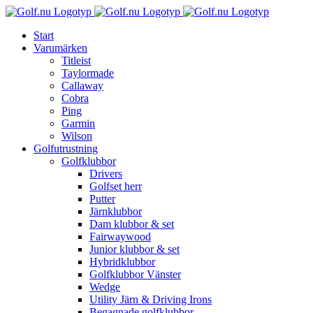
Fortsätt
till
Start
innehållet
Varumärken
Titleist
Taylormade
Callaway
Cobra
Ping
Garmin
Wilson
Golfutrustning
Golfklubbor
Drivers
Golfset herr
Putter
Järnklubbor
Dam klubbor & set
Fairwaywood
Junior klubbor & set
Hybridklubbor
Golfklubbor Vänster
Wedge
Utility Järn & Driving Irons
Begagnade golfklubbor