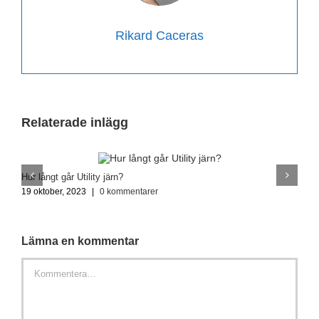
Rikard Caceras
Relaterade inlägg
Hur långt går Utility järn?
H
19 oktober, 2023
|
0 kommentarer
8
Lämna en kommentar
Kommentar