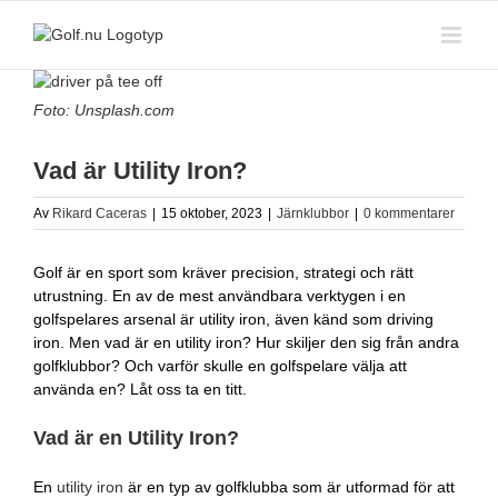
Fortsätt
till
innehållet
Visa
större
Foto: Unsplash.com
bild
Vad är Utility Iron?
Av
Rikard Caceras
|
15 oktober, 2023
|
Järnklubbor
|
0 kommentarer
Golf är en sport som kräver precision, strategi och rätt
utrustning. En av de mest användbara verktygen i en
golfspelares arsenal är utility iron, även känd som driving
iron. Men vad är en utility iron? Hur skiljer den sig från andra
golfklubbor? Och varför skulle en golfspelare välja att
använda en? Låt oss ta en titt.
Vad är en Utility Iron?
En
utility iron
är en typ av golfklubba som är utformad för att