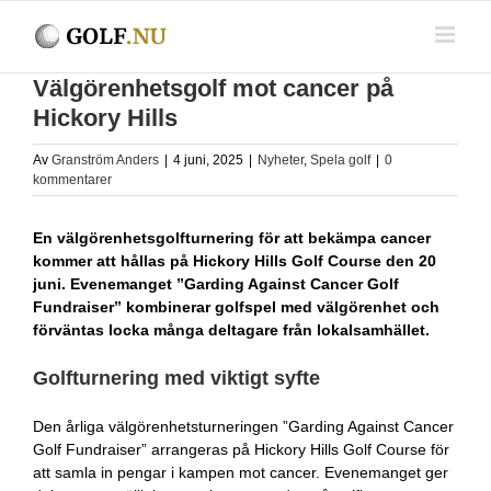
Fortsätt
till
innehållet
Välgörenhetsgolf mot cancer på
Hickory Hills
Av
Granström Anders
|
4 juni, 2025
|
Nyheter
,
Spela golf
|
0
kommentarer
En välgörenhetsgolfturnering för att bekämpa cancer
kommer att hållas på Hickory Hills Golf Course den 20
juni. Evenemanget ”Garding Against Cancer Golf
Fundraiser” kombinerar golfspel med välgörenhet och
förväntas locka många deltagare från lokalsamhället.
Golfturnering med viktigt syfte
Den årliga välgörenhetsturneringen ”Garding Against Cancer
Golf Fundraiser” arrangeras på Hickory Hills Golf Course för
att samla in pengar i kampen mot cancer. Evenemanget ger