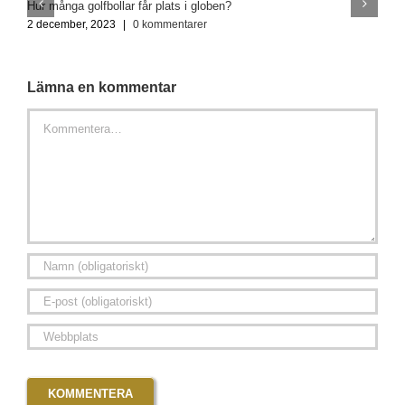
Hur många golfbollar får plats i globen?
V
2 december, 2023
|
0 kommentarer
2
Lämna en kommentar
Kommentar