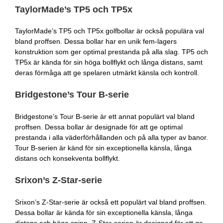
TaylorMade’s TP5 och TP5x
TaylorMade’s TP5 och TP5x golfbollar är också populära val
bland proffsen. Dessa bollar har en unik fem-lagers
konstruktion som ger optimal prestanda på alla slag. TP5 och
TP5x är kända för sin höga bollflykt och långa distans, samt
deras förmåga att ge spelaren utmärkt känsla och kontroll.
Bridgestone’s Tour B-serie
Bridgestone’s Tour B-serie är ett annat populärt val bland
proffsen. Dessa bollar är designade för att ge optimal
prestanda i alla väderförhållanden och på alla typer av banor.
Tour B-serien är känd för sin exceptionella känsla, långa
distans och konsekventa bollflykt.
Srixon’s Z-Star-serie
Srixon’s Z-Star-serie är också ett populärt val bland proffsen.
Dessa bollar är kända för sin exceptionella känsla, långa
distans och höga spinn. Z-Star-serien är designad för att ge