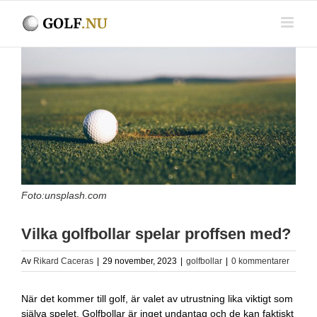
Fortsätt
till
innehållet
Visa
större
bild
Foto:unsplash.com
Vilka golfbollar spelar proffsen med?
Av
Rikard Caceras
|
29 november, 2023
|
golfbollar
|
0 kommentarer
När det kommer till golf, är valet av utrustning lika viktigt som
själva spelet. Golfbollar är inget undantag och de kan faktiskt