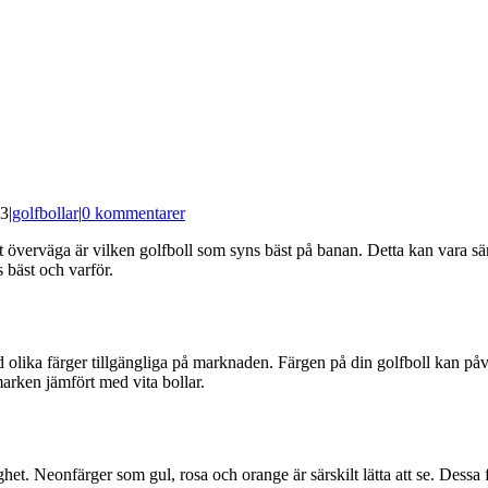
23
|
golfbollar
|
0 kommentarer
att överväga är vilken golfboll som syns bäst på banan. Detta kan vara sär
s bäst och varför.
d olika färger tillgängliga på marknaden. Färgen på din golfboll kan påver
 marken jämfört med vita bollar.
het. Neonfärger som gul, rosa och orange är särskilt lätta att se. Dessa 