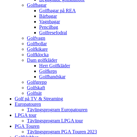
Golfbagar
Golfbagar på REA
Bärbagar
Vagnbagar
Pencilbag
Golfresefodral
Golfvagn
Golfbollar
Golfkikare
Golfklocka
Dam golfkläder
Herr Golfkläder
Golfkeps
Golfhandskar
Golfgrepp
Golfskaft
Golfnät
Golf på TV & Streaming
Europatouren
Tävlingsprogram Europatouren
LPGA tour
Tävlingsprogram LPGA tour
PGA Touren
Tävlingsprogram PGA Touren 2023