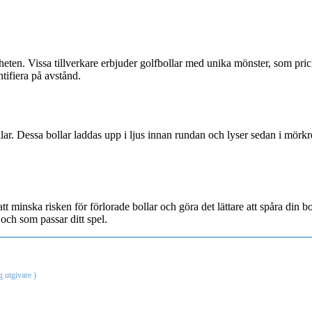
heten. Vissa tillverkare erbjuder golfbollar med unika mönster, som prick
entifiera på avstånd.
lar. Dessa bollar laddas upp i ljus innan rundan och lyser sedan i mörkre
m att minska risken för förlorade bollar och göra det lättare att spåra din
och som passar ditt spel.
g utgivare
)