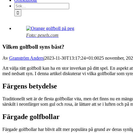
Golfklubbar
Sök
efter:
Visa
större
Foto: pexels.com
bild
Vilken golfboll syns bäst?
Av
Granström Anders
|
2023-11-30T13:17:24+01:00
25 november, 20
Att välja rätt golfboll kan ha en stor inverkan på ditt spel. En aspekt 
med nedsatt syn. I denna artikel diskuterar vi vilka golfbollar som syn
Färgens betydelse
Traditionellt sett är de flesta golfbollar vita, men det finns nu en mäng
särskilt i neonfärger som gul och rosa, är lättare att se i luften och på
Färgade golfbollar
Färgade golfbollar har blivit allt mer populära på grund av deras synlig