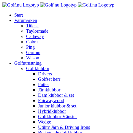
Fortsätt
till
Start
innehållet
Varumärken
Titleist
Taylormade
Callaway
Cobra
Ping
Garmin
Wilson
Golfutrustning
Golfklubbor
Drivers
Golfset herr
Putter
Järnklubbor
Dam klubbor & set
Fairwaywood
Junior klubbor & set
Hybridklubbor
Golfklubbor Vänster
Wedge
Utility Järn & Driving Irons
Begagnade golfklubbor