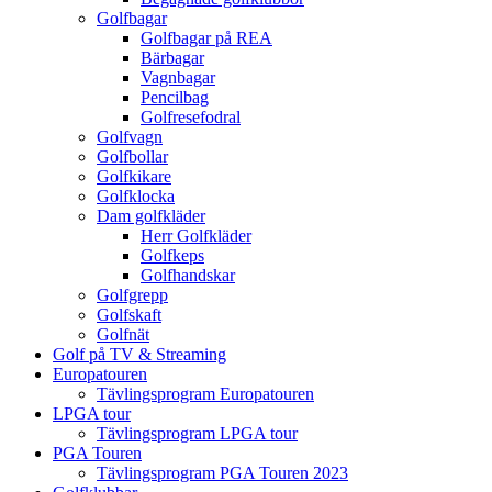
Golfbagar
Golfbagar på REA
Bärbagar
Vagnbagar
Pencilbag
Golfresefodral
Golfvagn
Golfbollar
Golfkikare
Golfklocka
Dam golfkläder
Herr Golfkläder
Golfkeps
Golfhandskar
Golfgrepp
Golfskaft
Golfnät
Golf på TV & Streaming
Europatouren
Tävlingsprogram Europatouren
LPGA tour
Tävlingsprogram LPGA tour
PGA Touren
Tävlingsprogram PGA Touren 2023