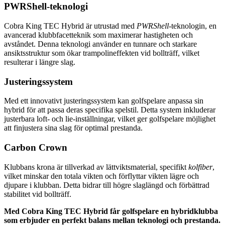
PWRShell-teknologi
Cobra King TEC Hybrid är utrustad med
PWRShell
-teknologin, en
avancerad klubbfacetteknik som maximerar hastigheten och
avståndet. Denna teknologi använder en tunnare och starkare
ansiktsstruktur som ökar trampolineffekten vid bollträff, vilket
resulterar i längre slag.
Justeringssystem
Med ett innovativt justeringssystem kan golfspelare anpassa sin
hybrid för att passa deras specifika spelstil. Detta system inkluderar
justerbara loft- och lie-inställningar, vilket ger golfspelare möjlighet
att finjustera sina slag för optimal prestanda.
Carbon Crown
Klubbans krona är tillverkad av lättviktsmaterial, specifikt
kolfiber
,
vilket minskar den totala vikten och förflyttar vikten lägre och
djupare i klubban. Detta bidrar till högre slaglängd och förbättrad
stabilitet vid bollträff.
Med Cobra King TEC Hybrid får golfspelare en hybridklubba
som erbjuder en perfekt balans mellan teknologi och prestanda.