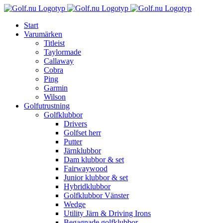
Fortsätt
till
Start
innehållet
Varumärken
Titleist
Taylormade
Callaway
Cobra
Ping
Garmin
Wilson
Golfutrustning
Golfklubbor
Drivers
Golfset herr
Putter
Järnklubbor
Dam klubbor & set
Fairwaywood
Junior klubbor & set
Hybridklubbor
Golfklubbor Vänster
Wedge
Utility Järn & Driving Irons
Begagnade golfklubbor