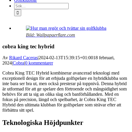
Golfklubbar
Sök
efter:
Visa
större
Bild: Wallpapaerflare.com
bild
cobra king tec hybrid
Av
Rikard Caceras
|
2024-02-13T15:39:15+01:00
18 februari,
2024
|
Cobra
|
0 kommentarer
Cobra King TEC Hybrid kombinerar avancerad teknologi med
exceptionell design för att erbjuda golfspelare en hybridklubba som
inte bara ser bra ut, men också presterar på toppnivå. Denna hybrid
är utformad för att ge spelare den förtroende och mångsidighet som
behövs för att ta sig an olika slag och banförhållanden. Med en
fokus på precision, längd och spelbarhet, är Cobra King TEC
Hybrid den ultimata klubban för golfspelare som strävar efter att
förbättra sitt spel.
Teknologiska Höjdpunkter