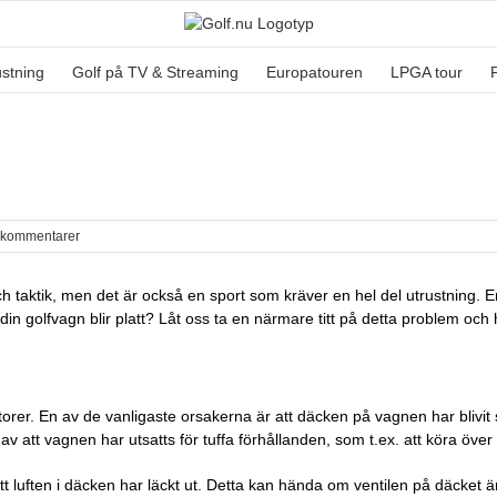
ustning
Golf på TV & Streaming
Europatouren
LPGA tour
 kommentarer
h taktik, men det är också en sport som kräver en hel del utrustning. En
in golfvagn blir platt? Låt oss ta en närmare titt på detta problem och
ktorer. En av de vanligaste orsakerna är att däcken på vagnen har blivi
t av att vagnen har utsatts för tuffa förhållanden, som t.ex. att köra öve
att luften i däcken har läckt ut. Detta kan hända om ventilen på däcket ä