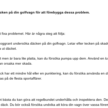
däcken på din golfvagn för att förebygga dessa problem.
tt fixa problemet. Här är några steg att följa:
 noggrant undersöka däcken på din golfvagn. Letar efter tecken på skador
 ut däcket.
 men är bara lite platta, kan du försöka pumpa upp dem. Använd en
l
 kan orsaka mer skada.
k har ett mindre hål eller en punktering, kan du försöka använda en
d
as på de flesta sportaffärer.
r det bästa du kan göra att regelbundet underhålla och inspektera den. De
a däck. Du bör också försöka undvika att köra din vagn över vassa före