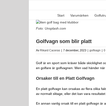
Fortsätt
till
innehållet
Start
Varumärken
Golfutr
Visa
större
Foto: Unsplash.com
bild
Golfvagn som blir platt
Av
Rikard Caceras
|
7 december, 2023
|
golfvagn
|
0
Golf är en sport som kräver både skicklighet oc
en golfare är golfvagnen. Men vad händer när d
Orsaker till en Platt Golfvagn
En platt golfvagn kan orsakas av flera olika fa
av normalt slitage, eller det kan vara resultate
En annan vanlig orsak till en platt golfvagn är 