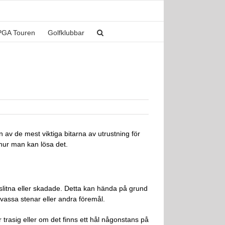
PGA Touren
Golfklubbar
 av de mest viktiga bitarna av utrustning för
 hur man kan lösa det.
t slitna eller skadade. Detta kan hända på grund
r vassa stenar eller andra föremål.
r trasig eller om det finns ett hål någonstans på