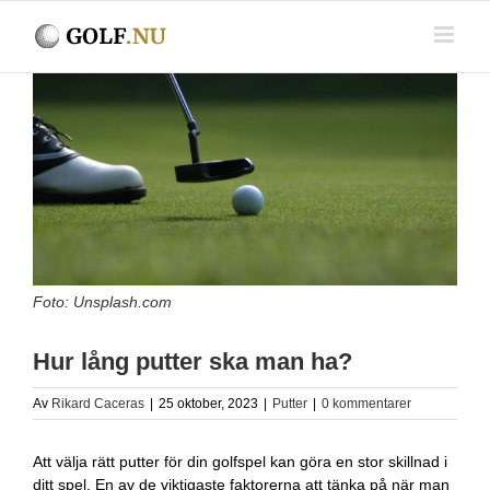
Fortsätt
till
innehållet
Visa
större
bild
Foto: Unsplash.com
Hur lång putter ska man ha?
Av
Rikard Caceras
|
25 oktober, 2023
|
Putter
|
0 kommentarer
Att välja rätt putter för din golfspel kan göra en stor skillnad i
ditt spel. En av de viktigaste faktorerna att tänka på när man