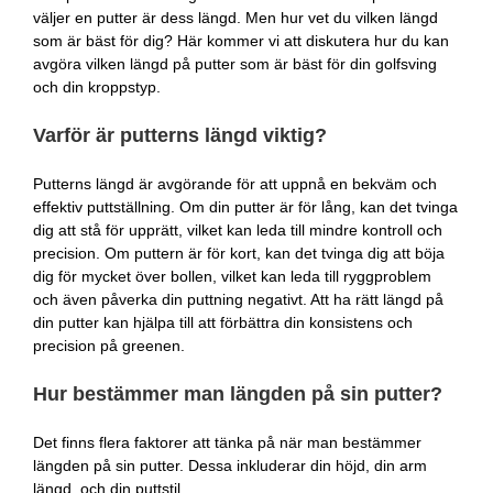
väljer en putter är dess längd. Men hur vet du vilken längd
som är bäst för dig? Här kommer vi att diskutera hur du kan
avgöra vilken längd på putter som är bäst för din golfsving
och din kroppstyp.
Varför är putterns längd viktig?
Putterns längd är avgörande för att uppnå en bekväm och
effektiv puttställning. Om din putter är för lång, kan det tvinga
dig att stå för upprätt, vilket kan leda till mindre kontroll och
precision. Om puttern är för kort, kan det tvinga dig att böja
dig för mycket över bollen, vilket kan leda till ryggproblem
och även påverka din puttning negativt. Att ha rätt längd på
din putter kan hjälpa till att förbättra din konsistens och
precision på greenen.
Hur bestämmer man längden på sin putter?
Det finns flera faktorer att tänka på när man bestämmer
längden på sin putter. Dessa inkluderar din höjd, din arm
längd, och din puttstil.