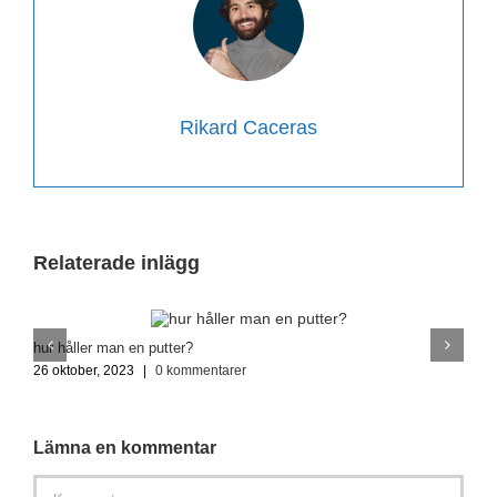
Rikard Caceras
Relaterade inlägg
hur håller man en putter?
V
26 oktober, 2023
|
0 kommentarer
2
Lämna en kommentar
Kommentar