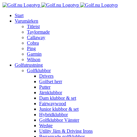
Fortsätt
till
Start
innehållet
Varumärken
Titleist
Taylormade
Callaway
Cobra
Ping
Garmin
Wilson
Golfutrustning
Golfklubbor
Drivers
Golfset herr
Putter
Järnklubbor
Dam klubbor & set
Fairwaywood
Junior klubbor & set
Hybridklubbor
Golfklubbor Vänster
Wedge
Utility Järn & Driving Irons
Begagnade golfklubbor