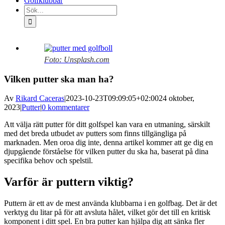
Golfklubbar
Sök
efter:
Visa
större
Foto: Unsplash.com
bild
Vilken putter ska man ha?
Av
Rikard Caceras
|
2023-10-23T09:09:05+02:00
24 oktober,
2023
|
Putter
|
0 kommentarer
Att välja rätt putter för ditt golfspel kan vara en utmaning, särskilt
med det breda utbudet av putters som finns tillgängliga på
marknaden. Men oroa dig inte, denna artikel kommer att ge dig en
djupgående förståelse för vilken putter du ska ha, baserat på dina
specifika behov och spelstil.
Varför är puttern viktig?
Puttern är ett av de mest använda klubbarna i en golfbag. Det är det
verktyg du litar på för att avsluta hålet, vilket gör det till en kritisk
komponent i ditt spel. En bra putter kan hjälpa dig att sänka fler