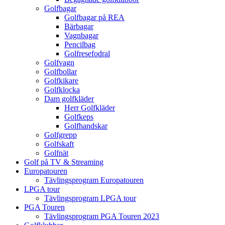
Golfbagar
Golfbagar på REA
Bärbagar
Vagnbagar
Pencilbag
Golfresefodral
Golfvagn
Golfbollar
Golfkikare
Golfklocka
Dam golfkläder
Herr Golfkläder
Golfkeps
Golfhandskar
Golfgrepp
Golfskaft
Golfnät
Golf på TV & Streaming
Europatouren
Tävlingsprogram Europatouren
LPGA tour
Tävlingsprogram LPGA tour
PGA Touren
Tävlingsprogram PGA Touren 2023