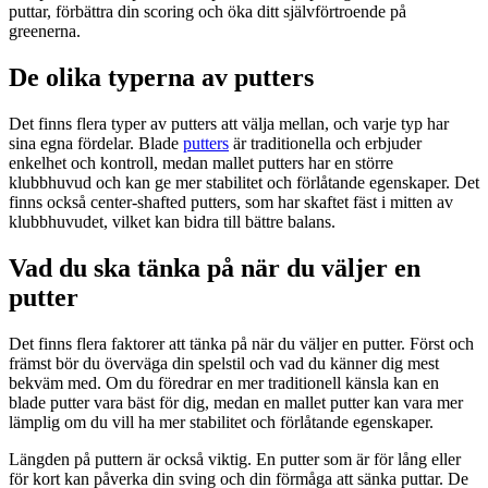
puttar, förbättra din scoring och öka ditt självförtroende på
greenerna.
De olika typerna av putters
Det finns flera typer av putters att välja mellan, och varje typ har
sina egna fördelar. Blade
putters
är traditionella och erbjuder
enkelhet och kontroll, medan mallet putters har en större
klubbhuvud och kan ge mer stabilitet och förlåtande egenskaper. Det
finns också center-shafted putters, som har skaftet fäst i mitten av
klubbhuvudet, vilket kan bidra till bättre balans.
Vad du ska tänka på när du väljer en
putter
Det finns flera faktorer att tänka på när du väljer en putter. Först och
främst bör du överväga din spelstil och vad du känner dig mest
bekväm med. Om du föredrar en mer traditionell känsla kan en
blade putter vara bäst för dig, medan en mallet putter kan vara mer
lämplig om du vill ha mer stabilitet och förlåtande egenskaper.
Längden på puttern är också viktig. En putter som är för lång eller
för kort kan påverka din sving och din förmåga att sänka puttar. De