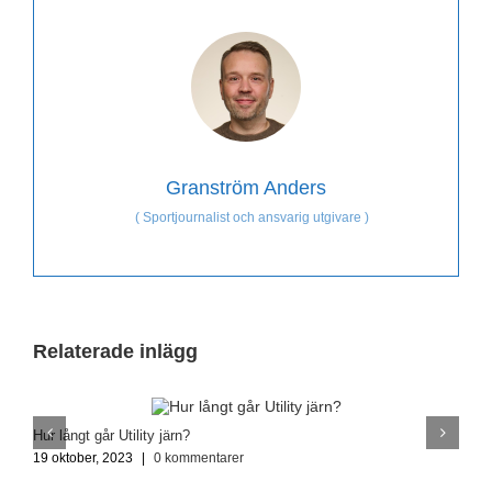
Granström Anders
(
Sportjournalist och ansvarig utgivare
)
Relaterade inlägg
Hur långt går Utility järn?
V
19 oktober, 2023
|
0 kommentarer
1