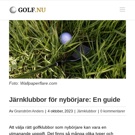
Fortsätt
till
innehållet
Visa
större
bild
Foto: Wallpaperflare.com
Järnklubbor för nybörjare: En guide
Av
Granström Anders
|
4 oktober, 2023
|
Järnklubbor
|
0 kommentarer
Att välja rätt golfklubbor som nybörjare kan vara en
utmanande uppgift. Det finns så många olika typer och