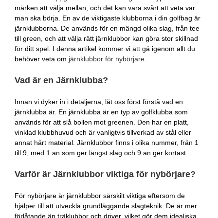
märken att välja mellan, och det kan vara svårt att veta var
man ska börja. En av de viktigaste klubborna i din golfbag är
järnklubborna. De används för en mängd olika slag, från tee
till green, och att välja rätt järnklubbor kan göra stor skillnad
för ditt spel. I denna artikel kommer vi att gå igenom allt du
behöver veta om
järnklubbor för nybörjare
.
Vad är en Järnklubba?
Innan vi dyker in i detaljerna, låt oss först förstå vad en
järnklubba är. En järnklubba är en typ av golfklubba som
används för att slå bollen mot greenen. Den har en platt,
vinklad klubbhuvud och är vanligtvis tillverkad av stål eller
annat hårt material. Järnklubbor finns i olika nummer, från 1
till 9, med 1:an som ger längst slag och 9:an ger kortast.
Varför är Järnklubbor viktiga för nybörjare?
För nybörjare är järnklubbor särskilt viktiga eftersom de
hjälper till att utveckla grundläggande slagteknik. De är mer
förlåtande än träklubbor och driver, vilket gör dem idealiska