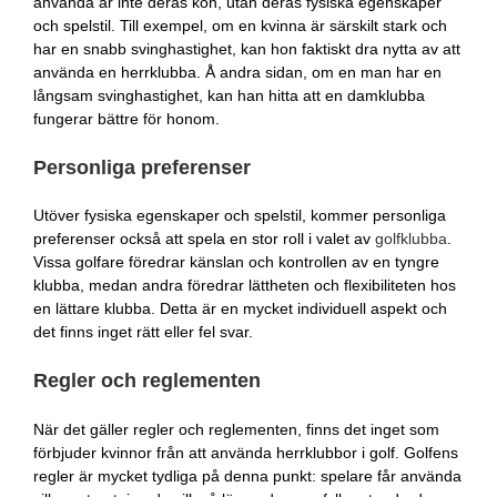
använda är inte deras kön, utan deras fysiska egenskaper
och spelstil. Till exempel, om en kvinna är särskilt stark och
har en snabb svinghastighet, kan hon faktiskt dra nytta av att
använda en herrklubba. Å andra sidan, om en man har en
långsam svinghastighet, kan han hitta att en damklubba
fungerar bättre för honom.
Personliga preferenser
Utöver fysiska egenskaper och spelstil, kommer personliga
preferenser också att spela en stor roll i valet av
golfklubba
.
Vissa golfare föredrar känslan och kontrollen av en tyngre
klubba, medan andra föredrar lättheten och flexibiliteten hos
en lättare klubba. Detta är en mycket individuell aspekt och
det finns inget rätt eller fel svar.
Regler och reglementen
När det gäller regler och reglementen, finns det inget som
förbjuder kvinnor från att använda herrklubbor i golf. Golfens
regler är mycket tydliga på denna punkt: spelare får använda