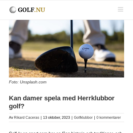
Fortsätt
till
innehållet
Visa
större
bild
Foto: Unsplash.com
Kan damer spela med Herrklubbor
golf?
Av
Rikard Caceras
|
13 oktober, 2023
|
Golfklubbor
|
0 kommentarer