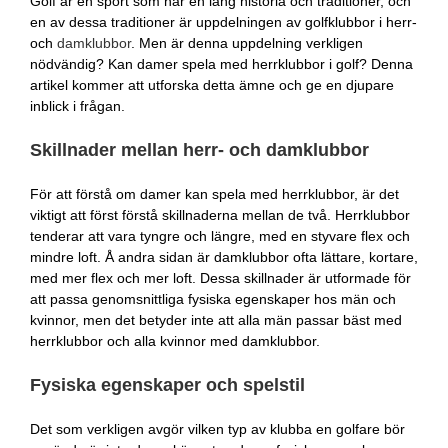
Golf är en sport som har en lång historia och traditioner, och
en av dessa traditioner är uppdelningen av golfklubbor i herr-
och
damklubbor
. Men är denna uppdelning verkligen
nödvändig? Kan damer spela med herrklubbor i golf? Denna
artikel kommer att utforska detta ämne och ge en djupare
inblick i frågan.
Skillnader mellan herr- och damklubbor
För att förstå om damer kan spela med herrklubbor, är det
viktigt att först förstå skillnaderna mellan de två. Herrklubbor
tenderar att vara tyngre och längre, med en styvare flex och
mindre loft. Å andra sidan är damklubbor ofta lättare, kortare,
med mer flex och mer loft. Dessa skillnader är utformade för
att passa genomsnittliga fysiska egenskaper hos män och
kvinnor, men det betyder inte att alla män passar bäst med
herrklubbor och alla kvinnor med damklubbor.
Fysiska egenskaper och spelstil
Det som verkligen avgör vilken typ av klubba en golfare bör