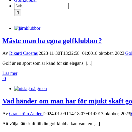
Golfklubbar
Sök
efter:
Måste man ha egna golfklubbor?
Av
Rikard Caceras
|
2023-11-30T13:32:58+01:00
18 oktober, 2023
|
Gol
Golf är en sport som är känd för sin elegans, [...]
Läs mer
0
Vad händer om man har för mjukt skaft go
Av
Granström Anders
|
2024-01-09T14:18:07+01:00
13 oktober, 2023
|
Att välja rätt skaft till din golfklubba kan vara en [...]