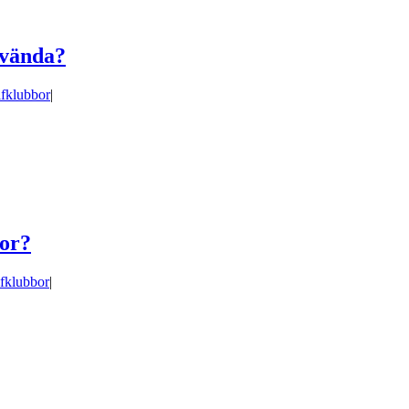
nvända?
fklubbor
|
bor?
fklubbor
|