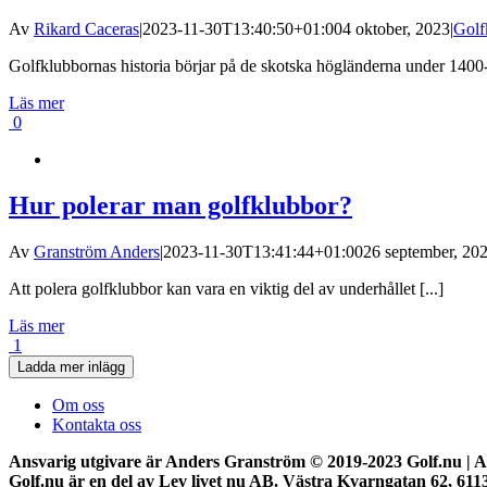
Av
Rikard Caceras
|
2023-11-30T13:40:50+01:00
4 oktober, 2023
|
Golf
Golfklubbornas historia börjar på de skotska högländerna under 1400-ta
Läs mer
0
Hur polerar man golfklubbor?
Av
Granström Anders
|
2023-11-30T13:41:44+01:00
26 september, 20
Att polera golfklubbor kan vara en viktig del av underhållet [...]
Läs mer
1
Ladda mer inlägg
Om oss
Kontakta oss
Ansvarig utgivare är Anders Granström © 2019-2023 Golf.nu | All
Golf.nu är en del av Lev livet nu AB. Västra Kvarngatan 62, 61