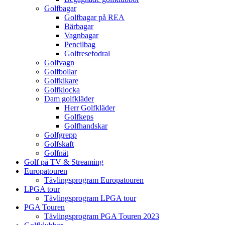
Golfbagar
Golfbagar på REA
Bärbagar
Vagnbagar
Pencilbag
Golfresefodral
Golfvagn
Golfbollar
Golfkikare
Golfklocka
Dam golfkläder
Herr Golfkläder
Golfkeps
Golfhandskar
Golfgrepp
Golfskaft
Golfnät
Golf på TV & Streaming
Europatouren
Tävlingsprogram Europatouren
LPGA tour
Tävlingsprogram LPGA tour
PGA Touren
Tävlingsprogram PGA Touren 2023