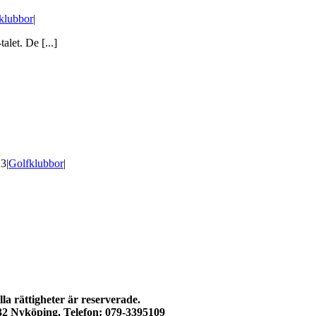
klubbor
|
let. De [...]
23
|
Golfklubbor
|
a rättigheter är reserverade.
132 Nyköping. Telefon: 079-3395109