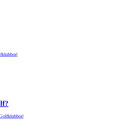
fklubbor
|
lf?
Golfklubbor
|