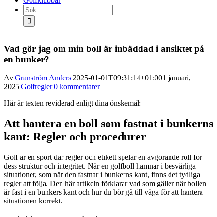
Golfklubbar
Sök
efter:
Vad gör jag om min boll är inbäddad i ansiktet på
en bunker?
Av
Granström Anders
|
2025-01-01T09:31:14+01:00
1 januari,
2025
|
Golfregler
|
0 kommentarer
Här är texten reviderad enligt dina önskemål:
Att hantera en boll som fastnat i bunkerns
kant: Regler och procedurer
Golf är en sport där regler och etikett spelar en avgörande roll för
dess struktur och integritet. När en golfboll hamnar i besvärliga
situationer, som när den fastnar i bunkerns kant, finns det tydliga
regler att följa. Den här artikeln förklarar vad som gäller när bollen
är fast i en bunkers kant och hur du bör gå till väga för att hantera
situationen korrekt.