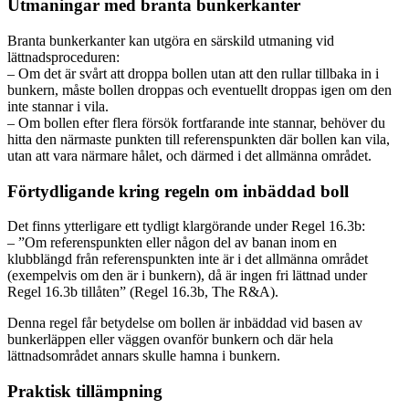
Utmaningar med branta bunkerkanter
Branta bunkerkanter kan utgöra en särskild utmaning vid
lättnadsproceduren:
– Om det är svårt att droppa bollen utan att den rullar tillbaka in i
bunkern, måste bollen droppas och eventuellt droppas igen om den
inte stannar i vila.
– Om bollen efter flera försök fortfarande inte stannar, behöver du
hitta den närmaste punkten till referenspunkten där bollen kan vila,
utan att vara närmare hålet, och därmed i det allmänna området.
Förtydligande kring regeln om inbäddad boll
Det finns ytterligare ett tydligt klargörande under Regel 16.3b:
– ”Om referenspunkten eller någon del av banan inom en
klubblängd från referenspunkten inte är i det allmänna området
(exempelvis om den är i bunkern), då är ingen fri lättnad under
Regel 16.3b tillåten” (Regel 16.3b, The R&A).
Denna regel får betydelse om bollen är inbäddad vid basen av
bunkerläppen eller väggen ovanför bunkern och där hela
lättnadsområdet annars skulle hamna i bunkern.
Praktisk tillämpning