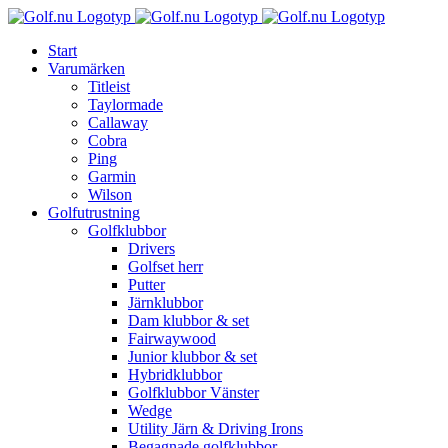
Fortsätt
till
Start
innehållet
Varumärken
Titleist
Taylormade
Callaway
Cobra
Ping
Garmin
Wilson
Golfutrustning
Golfklubbor
Drivers
Golfset herr
Putter
Järnklubbor
Dam klubbor & set
Fairwaywood
Junior klubbor & set
Hybridklubbor
Golfklubbor Vänster
Wedge
Utility Järn & Driving Irons
Begagnade golfklubbor