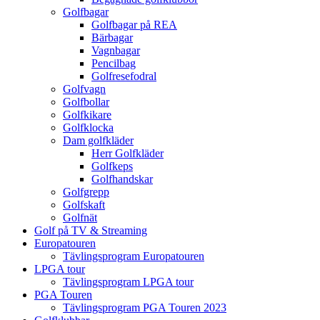
Golfbagar
Golfbagar på REA
Bärbagar
Vagnbagar
Pencilbag
Golfresefodral
Golfvagn
Golfbollar
Golfkikare
Golfklocka
Dam golfkläder
Herr Golfkläder
Golfkeps
Golfhandskar
Golfgrepp
Golfskaft
Golfnät
Golf på TV & Streaming
Europatouren
Tävlingsprogram Europatouren
LPGA tour
Tävlingsprogram LPGA tour
PGA Touren
Tävlingsprogram PGA Touren 2023