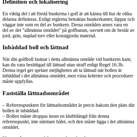
Definition och lokalisering
En viktig del i att förstå bunkerna i golf är att känna till hur de olika
delarna definieras. Enligt reglerna betraktas bunkerkanter, läppar och
väggar inte som en del av bunkern. Dessa områden anses vara en
del av det ”allmänna området” på golfbanan, oavsett om de består av
jord, gräs, staplad torv eller konstgjorda material.
Inbäddad boll och lättnad
När din golfboll fastnar i detta allmänna område vid bunkerns kant,
kan du vara berättigad till lättnad utan straff enligt Regel 16.3b.
Denna regel ger spelare möjligheten att ta lättnad när bollen är
inbäddad i det allmänna området, men vissa kriterier och procedurer
måste uppfyllas.
Fastställa lättnadsområdet
– Referenspunkten för lättnadsområdet är precis bakom den plats där
bollen är inbäddad.
– Bollen måste droppas inom en klubblängd från denna
referenspunkt, inte närmare hålet, och den måste ligga i det allmänna
området.