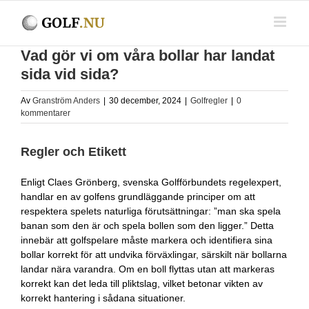
Fortsätt
till
innehållet
Vad gör vi om våra bollar har landat
sida vid sida?
Av
Granström Anders
|
30 december, 2024
|
Golfregler
|
0
kommentarer
Regler och Etikett
Enligt Claes Grönberg, svenska Golfförbundets regelexpert,
handlar en av golfens grundläggande principer om att
respektera spelets naturliga förutsättningar: ”man ska spela
banan som den är och spela bollen som den ligger.” Detta
innebär att golfspelare måste markera och identifiera sina
bollar korrekt för att undvika förväxlingar, särskilt när bollarna
landar nära varandra. Om en boll flyttas utan att markeras
korrekt kan det leda till pliktslag, vilket betonar vikten av
korrekt hantering i sådana situationer.