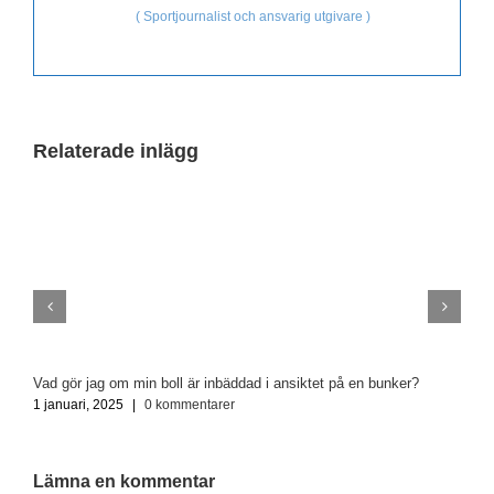
(
Sportjournalist och ansvarig utgivare
)
Relaterade inlägg
Vad gör jag om min boll är inbäddad i ansiktet på en bunker?
F
1 januari, 2025
|
0 kommentarer
3
Lämna en kommentar