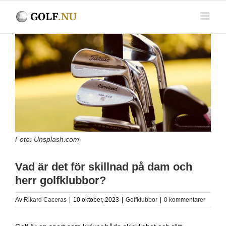
Fortsätt
till
innehållet
Visa
större
bild
Foto: Unsplash.com
Vad är det för skillnad på dam och
herr golfklubbor?
Av
Rikard Caceras
|
10 oktober, 2023
|
Golfklubbor
|
0 kommentarer