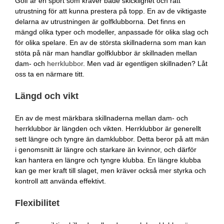
Golf är en sport som kräver både skicklighet och rätt
utrustning för att kunna prestera på topp. En av de viktigaste
delarna av utrustningen är golfklubborna. Det finns en
mängd olika typer och modeller, anpassade för olika slag och
för olika spelare. En av de största skillnaderna som man kan
stöta på när man handlar golfklubbor är skillnaden mellan
dam- och
herrklubbor
. Men vad är egentligen skillnaden? Låt
oss ta en närmare titt.
Längd och vikt
En av de mest märkbara skillnaderna mellan dam- och
herrklubbor är längden och vikten. Herrklubbor är generellt
sett längre och tyngre än damklubbor. Detta beror på att män
i genomsnitt är längre och starkare än kvinnor, och därför
kan hantera en längre och tyngre klubba. En längre klubba
kan ge mer kraft till slaget, men kräver också mer styrka och
kontroll att använda effektivt.
Flexibilitet