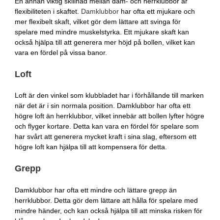
En annan viktig skillnad mellan dam- och herrklubbor är
flexibiliteten i skaftet.
Damklubbor
har ofta ett mjukare och
mer flexibelt skaft, vilket gör dem lättare att svinga för
spelare med mindre muskelstyrka. Ett mjukare skaft kan
också hjälpa till att generera mer höjd på bollen, vilket kan
vara en fördel på vissa banor.
Loft
Loft är den vinkel som klubbladet har i förhållande till marken
när det är i sin normala position. Damklubbor har ofta ett
högre loft än herrklubbor, vilket innebär att bollen lyfter högre
och flyger kortare. Detta kan vara en fördel för spelare som
har svårt att generera mycket kraft i sina slag, eftersom ett
högre loft kan hjälpa till att kompensera för detta.
Grepp
Damklubbor har ofta ett mindre och lättare grepp än
herrklubbor. Detta gör dem lättare att hålla för spelare med
mindre händer, och kan också hjälpa till att minska risken för