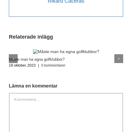
Rikard Caceras
Relaterade inlägg
Måste man ha egna golfklubbor?
V
18 oktober, 2023
|
0 kommentarer
1
Lämna en kommentar
Kommentar