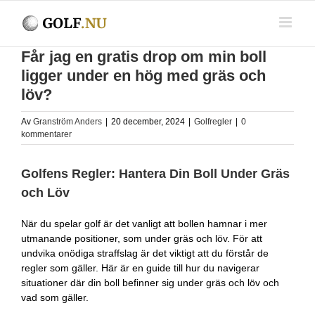
Fortsätt
till
innehållet
Får jag en gratis drop om min boll
ligger under en hög med gräs och
löv?
Av
Granström Anders
|
20 december, 2024
|
Golfregler
|
0
kommentarer
Golfens Regler: Hantera Din Boll Under Gräs
och Löv
När du spelar golf är det vanligt att bollen hamnar i mer
utmanande positioner, som under gräs och löv. För att
undvika onödiga straffslag är det viktigt att du förstår de
regler som gäller. Här är en guide till hur du navigerar
situationer där din boll befinner sig under gräs och löv och
vad som gäller.