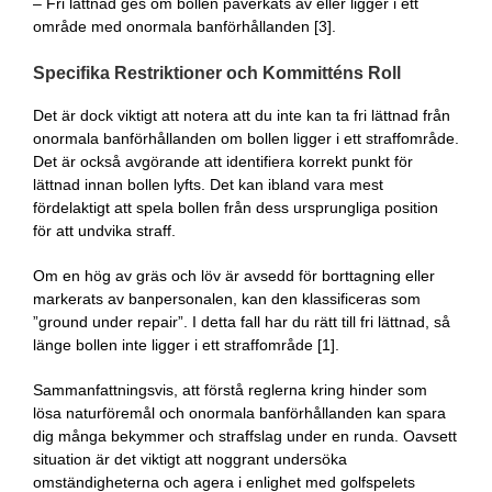
– Fri lättnad ges om bollen påverkats av eller ligger i ett
område med onormala banförhållanden [3].
Specifika Restriktioner och Kommitténs Roll
Det är dock viktigt att notera att du inte kan ta fri lättnad från
onormala banförhållanden om bollen ligger i ett straffområde.
Det är också avgörande att identifiera korrekt punkt för
lättnad innan bollen lyfts. Det kan ibland vara mest
fördelaktigt att spela bollen från dess ursprungliga position
för att undvika straff.
Om en hög av gräs och löv är avsedd för borttagning eller
markerats av banpersonalen, kan den klassificeras som
”ground under repair”. I detta fall har du rätt till fri lättnad, så
länge bollen inte ligger i ett straffområde [1].
Sammanfattningsvis, att förstå reglerna kring hinder som
lösa naturföremål och onormala banförhållanden kan spara
dig många bekymmer och straffslag under en runda. Oavsett
situation är det viktigt att noggrant undersöka
omständigheterna och agera i enlighet med golfspelets