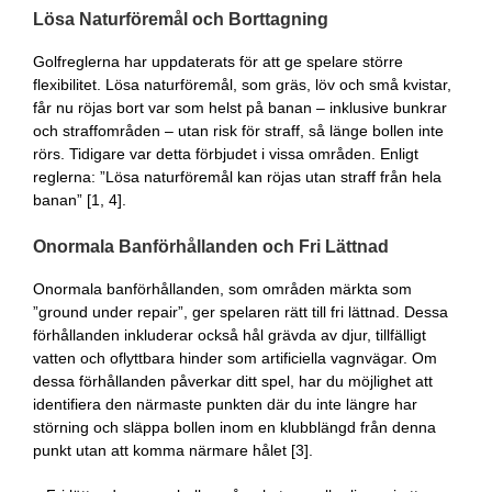
Lösa Naturföremål och Borttagning
Golfreglerna har uppdaterats för att ge spelare större
flexibilitet. Lösa naturföremål, som gräs, löv och små kvistar,
får nu röjas bort var som helst på banan – inklusive bunkrar
och straffområden – utan risk för straff, så länge bollen inte
rörs. Tidigare var detta förbjudet i vissa områden. Enligt
reglerna: ”Lösa naturföremål kan röjas utan straff från hela
banan” [1, 4].
Onormala Banförhållanden och Fri Lättnad
Onormala banförhållanden, som områden märkta som
”ground under repair”, ger spelaren rätt till fri lättnad. Dessa
förhållanden inkluderar också hål grävda av djur, tillfälligt
vatten och oflyttbara hinder som artificiella vagnvägar. Om
dessa förhållanden påverkar ditt spel, har du möjlighet att
identifiera den närmaste punkten där du inte längre har
störning och släppa bollen inom en klubblängd från denna
punkt utan att komma närmare hålet [3].