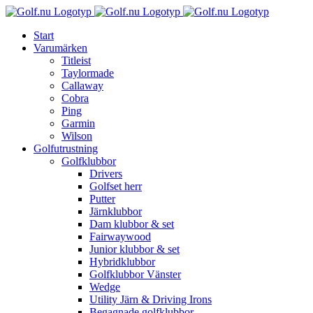
Fortsätt
till
Start
innehållet
Varumärken
Titleist
Taylormade
Callaway
Cobra
Ping
Garmin
Wilson
Golfutrustning
Golfklubbor
Drivers
Golfset herr
Putter
Järnklubbor
Dam klubbor & set
Fairwaywood
Junior klubbor & set
Hybridklubbor
Golfklubbor Vänster
Wedge
Utility Järn & Driving Irons
Begagnade golfklubbor