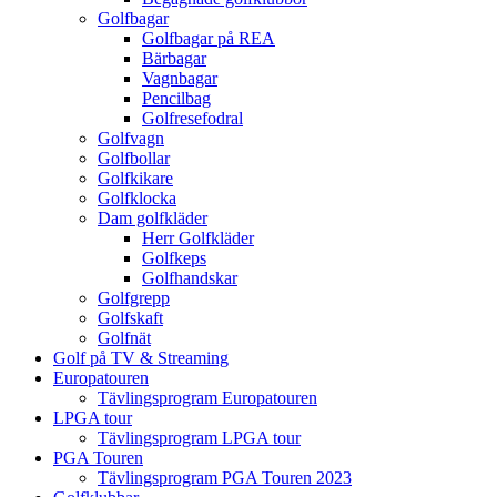
Golfbagar
Golfbagar på REA
Bärbagar
Vagnbagar
Pencilbag
Golfresefodral
Golfvagn
Golfbollar
Golfkikare
Golfklocka
Dam golfkläder
Herr Golfkläder
Golfkeps
Golfhandskar
Golfgrepp
Golfskaft
Golfnät
Golf på TV & Streaming
Europatouren
Tävlingsprogram Europatouren
LPGA tour
Tävlingsprogram LPGA tour
PGA Touren
Tävlingsprogram PGA Touren 2023