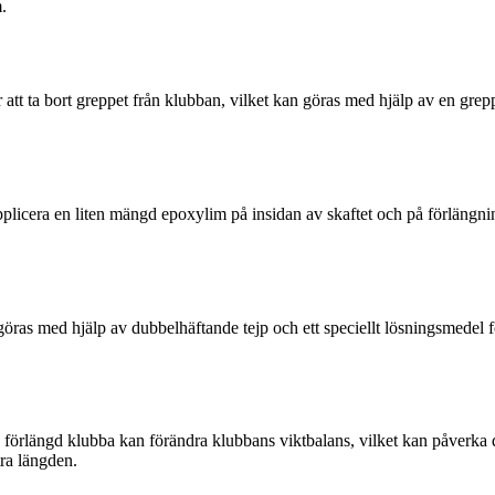
.
tt ta bort greppet från klubban, vilket kan göras med hjälp av en grepp
Applicera en liten mängd epoxylim på insidan av skaftet och på förlängni
 göras med hjälp av dubbelhäftande tejp och ett speciellt lösningsmedel fö
 En förlängd klubba kan förändra klubbans viktbalans, vilket kan påverka 
tra längden.