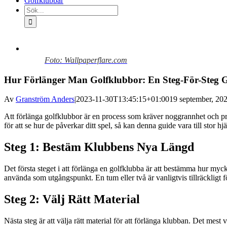
Golfklubbar
Sök
efter:
Visa
större
Foto: Wallpaperflare.com
bild
Hur Förlänger Man Golfklubbor: En Steg-För-Steg 
Av
Granström Anders
|
2023-11-30T13:45:15+01:00
19 september, 20
Att förlänga golfklubbor är en process som kräver noggrannhet och pr
för att se hur de påverkar ditt spel, så kan denna guide vara till stor hj
Steg 1: Bestäm Klubbens Nya Längd
Det första steget i att förlänga en golfklubba är att bestämma hur myc
använda som utgångspunkt. En tum eller två är vanligtvis tillräckligt f
Steg 2: Välj Rätt Material
Nästa steg är att välja rätt material för att förlänga klubban. Det mest 