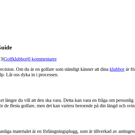
Guide
23
|
Golfklubbor
|
0 kommentarer
ecision. Om du är en golfare som ständigt känner att dina
klubbor
är fö
älp. Låt oss dyka in i processen.
ket längre du vill att den ska vara. Detta kan vara en fråga om personli
ör de flesta golfare, men det kan variera beroende på din längd och sving
vanliga materialet är en förlängningsplugg, som är tillverkad av antingen p