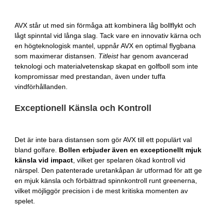
AVX står ut med sin förmåga att kombinera låg bollflykt och
lågt spinntal vid långa slag. Tack vare en innovativ kärna och
en högteknologisk mantel, uppnår AVX en optimal flygbana
som maximerar distansen.
Titleist
har genom avancerad
teknologi och materialvetenskap skapat en golfboll som inte
kompromissar med prestandan, även under tuffa
vindförhållanden.
Exceptionell Känsla och Kontroll
Det är inte bara distansen som gör AVX till ett populärt val
bland golfare.
Bollen erbjuder även en exceptionellt mjuk
känsla vid impact
, vilket ger spelaren ökad kontroll vid
närspel. Den patenterade uretankåpan är utformad för att ge
en mjuk känsla och förbättrad spinnkontroll runt greenerna,
vilket möjliggör precision i de mest kritiska momenten av
spelet.