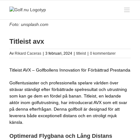
Fortsätt
till
innehållet
Visa
Foto: unsplash.com
större
bild
Titleist avx
Av
Rikard Caceras
|
3 februari, 2024
|
titleist
|
0 kommentarer
Titleist AVX – Golfbollens Innovation för Förbättrad Prestanda
Golfentusiaster och professionella spelare världen över
strävar ständigt efter förbättrade spelresultat och utrustning
som kan ge dem en fördel på banan. Titleist, en ledande
aktör inom golfutrustning, har introducerat AVX som ett svar
på denna efterfrågan. Denna golfboll är designad för att
leverera både exceptionell distans och en otroligt mjuk
känsla.
Optimerad Flygbana och Lång Distans