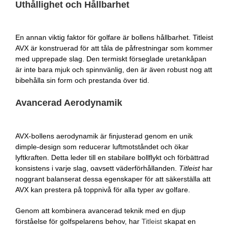
Uthållighet och Hållbarhet
En annan viktig faktor för golfare är bollens hållbarhet. Titleist
AVX är konstruerad för att tåla de påfrestningar som kommer
med upprepade slag. Den termiskt förseglade uretankåpan
är inte bara mjuk och spinnvänlig, den är även robust nog att
bibehålla sin form och prestanda över tid.
Avancerad Aerodynamik
AVX-bollens aerodynamik är finjusterad genom en unik
dimple-design som reducerar luftmotståndet och ökar
lyftkraften. Detta leder till en stabilare bollflykt och förbättrad
konsistens i varje slag, oavsett väderförhållanden.
Titleist
har
noggrant balanserat dessa egenskaper för att säkerställa att
AVX kan prestera på toppnivå för alla typer av golfare.
Genom att kombinera avancerad teknik med en djup
förståelse för golfspelarens behov, har
Titleist
skapat en