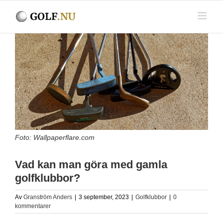
Fortsätt
till
innehållet
Visa
större
bild
Foto: Wallpaperflare.com
Vad kan man göra med gamla
golfklubbor?
Av
Granström Anders
|
3 september, 2023
|
Golfklubbor
|
0
kommentarer